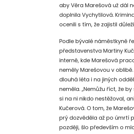
aby Věra Marešová už dál ne
doplnila Vychytilová. Krimi
ocenili s tím, že zajistil důle
Podle bývalé náměstkyně ře
představenstva Martiny Ku
interně, kde Marešová praco
neměly Marešovou v oblibě
dlouhá léta i na jiných oddě
neměla. „Nemůžu říct, že by
si na ni nikdo nestěžoval, an
Kučerová. O tom, že Marešov
prý dozvěděla až po úmrtí p
později, šlo především o mla