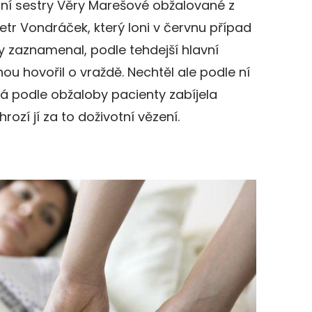
otní sestry Věry Marešové obžalované z
Petr Vondráček, který loni v červnu případ
 zaznamenal, podle tehdejší hlavní
ou hovořil o vraždě. Nechtěl ale podle ní
vá podle obžaloby pacienty zabíjela
ozí jí za to doživotní vězení.