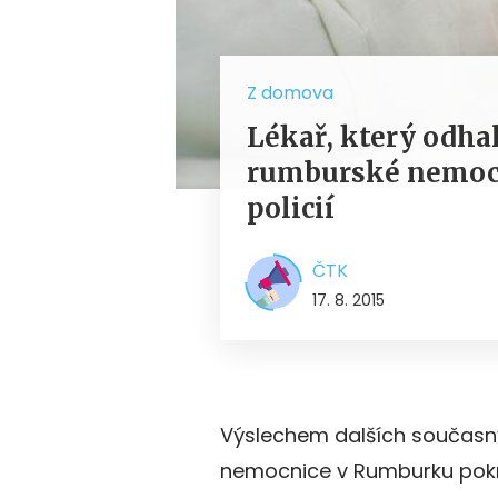
Z domova
Lékař, který odhal
rumburské nemocni
policií
ČTK
17. 8. 2015
Výslechem dalších současn
nemocnice v Rumburku pokr