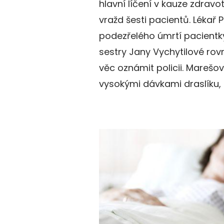
hlavní líčení v kauze zdrav
vražd šesti pacientů. Lékař 
podezřelého úmrtí pacientky
sestry Jany Vychytilové rovn
věc oznámit policii. Marešo
vysokými dávkami draslíku, hr