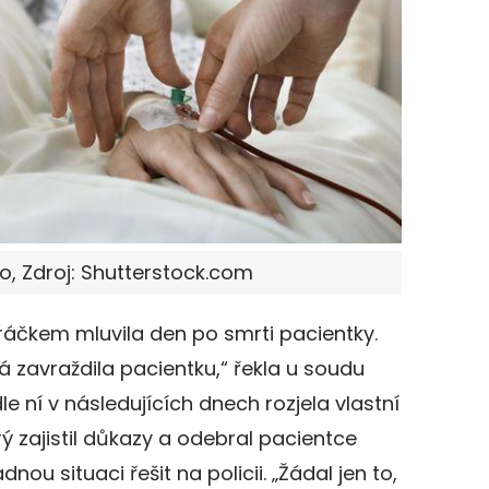
to, Zdroj: Shutterstock.com
dráčkem mluvila den po smrti pacientky.
vá zavraždila pacientku,“ řekla u soudu
 ní v následujících dnech rozjela vlastní
ý zajistil důkazy a odebral pacientce
ou situaci řešit na policii. „Žádal jen to,