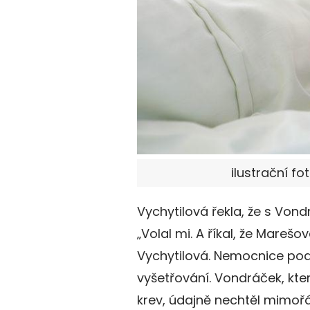
ilustrační fo
Vychytilová řekla, že s Von
„Volal mi. A říkal, že Marešo
Vychytilová. Nemocnice podle
vyšetřování. Vondráček, kter
krev, údajně nechtěl mimořádn