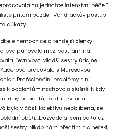
pracovala na jednotce intenzivní péče,“
nalisté přitom později Vondráčkův postup
žité důkazy.
ditele nemocnice a tehdejší členky
čerová panovala mezi sestrami na
vala, řevnivost. Mladší sestry údajně
. Kučerová pracovala s Marešovou
leních. Profesionální problémy s ní
 se k pacientům nechovala slušně. Nikdy
i rodiny pacientů,“ řekla u soudu
á byla v části kolektivu neoblíbená, se
oslední oběti. „Dozvěděla jsem se to až
dší sestry. Nikdo nám předtím nic neřekl,