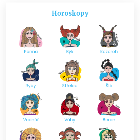
Horoskopy
Panna
Býk
Kozoroh
Ryby
Střelec
Štír
Vodnář
Váhy
Beran