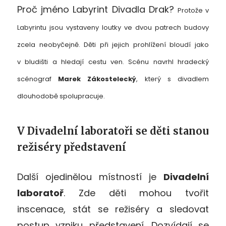
Proč jméno Labyrint Divadla Drak?
Protože v
Labyrintu jsou vystaveny loutky ve dvou patrech budovy
zcela neobyčejně. Děti při jejich prohlížení bloudí jako
v bludišti a hledají cestu ven. Scénu navrhl hradecký
scénograf
Marek Zákostelecký
, který s divadlem
dlouhodobě spolupracuje.
V Divadelní laboratoři se děti stanou
režiséry představení
Další ojedinělou místností je
Divadelní
laboratoř
. Zde děti mohou tvořit
inscenace, stát se režiséry a sledovat
postup vzniku představení. Dozvídají se