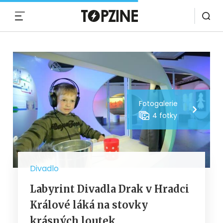
MENU
Fotogalerie
4 fotky
Divadlo
Labyrint Divadla Drak v Hradci
Králové láká na stovky
krásných loutek