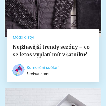
Móda a styl
Nejžhavější trendy sezóny – co
se letos vyplatí mít v šatníku?
Komerční sdělení
5 minut čtení