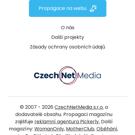
Propagace na webu
O nás
Další projekty
Zásady ochrany osobních údajů
© 2007 - 2026
CzechNetMedia s.r.o.
a
dodavatelé obsahu. Propagaci magazínu
zajišťuje
reklamní agentura Pickerly.
Další
magazíny:
WomanOnly
,
MotherClub
,
Oběhání
,