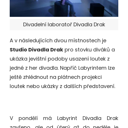
Divadelní laboratoř Divadla Drak
A v následujících dvou místnostech je
Studio Divadla Drak
pro stovku diváků a
ukázka jevištní podoby usazení loutek z
jedné z her divadla. Napříč Labyrintem lze
ještě zhlédnout na plátnech projekci
loutek nebo ukázky z dalších představení.
V pondělí má Labyrint Divadla Drak
zavřeno, ale od úterý až do neděle je