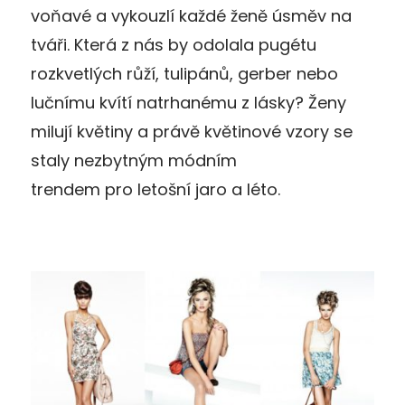
voňavé a vykouzlí každé ženě úsměv na
tváři. Která z nás by odolala pugétu
rozkvetlých růží, tulipánů, gerber nebo
lučnímu kvítí natrhanému z lásky? Ženy
milují květiny a právě květinové vzory se
staly nezbytným módním
trendem pro letošní jaro a léto.