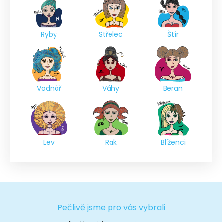
Ryby
Střelec
Štír
Vodnář
Váhy
Beran
Lev
Rak
Blíženci
Pečlivě jsme pro vás vybrali