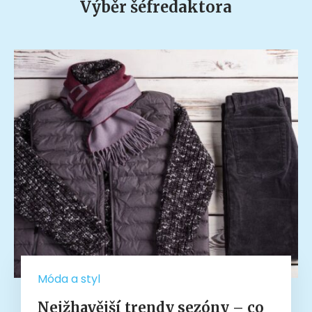
Výběr šéfredaktora
Móda a styl
Nejžhavější trendy sezóny – co