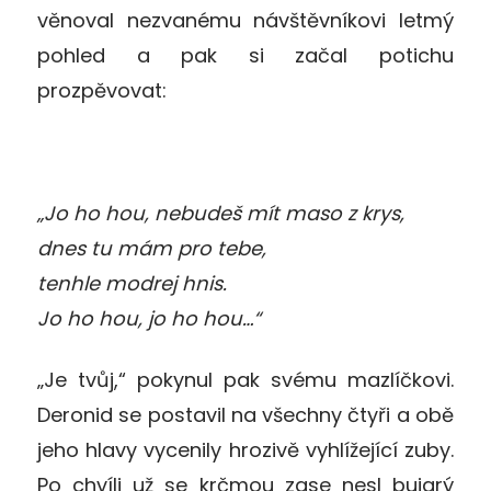
věnoval nezvanému návštěvníkovi letmý
pohled a pak si začal potichu
prozpěvovat:
„Jo ho hou, nebudeš mít maso z krys,
dnes tu mám pro tebe,
tenhle modrej hnis.
Jo ho hou, jo ho hou…“
„Je tvůj,“ pokynul pak svému mazlíčkovi.
Deronid se postavil na všechny čtyři a obě
jeho hlavy vycenily hrozivě vyhlížející zuby.
Po chvíli už se krčmou zase nesl bujarý