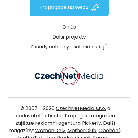
Propagace na webu
O nás
Další projekty
Zásady ochrany osobních údajů
© 2007 - 2026
CzechNetMedia s.r.o.
a
dodavatelé obsahu. Propagaci magazínu
zajišťuje
reklamní agentura Pickerly.
Další
magazíny:
WomanOnly
,
MotherClub
,
Oběhání
,
JenProTěhotné
,
Předškolnívěk
,
Fanzine
,