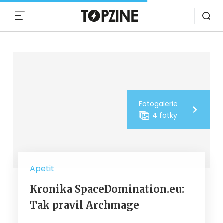
MENU
Fotogalerie
4 fotky
Apetit
Kronika SpaceDomination.eu:
Tak pravil Archmage