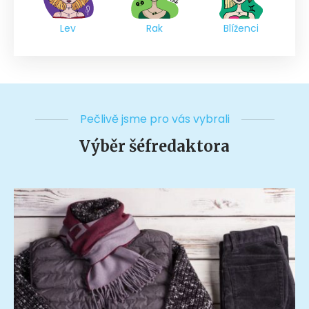
Lev
Rak
Blíženci
Pečlivě jsme pro vás vybrali
Výběr šéfredaktora