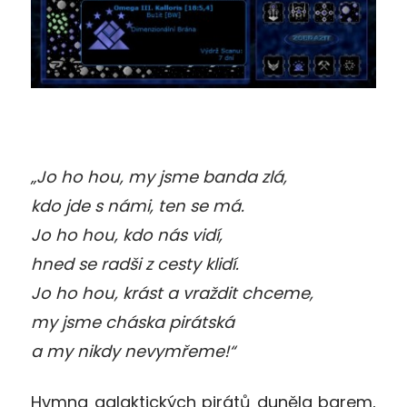
„Jo ho hou, my jsme banda zlá,
kdo jde s námi, ten se má.
Jo ho hou, kdo nás vidí,
hned se radši z cesty klidí.
Jo ho hou, krást a vraždit chceme,
my jsme cháska pirátská
a my nikdy nevymřeme!“
Hymna galaktických pirátů duněla barem,