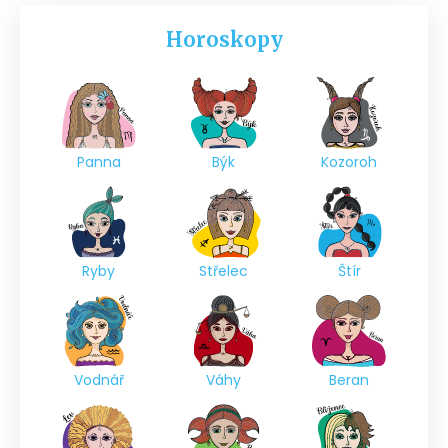
Horoskopy
Panna
Býk
Kozoroh
Ryby
Střelec
Štír
Vodnář
Váhy
Beran