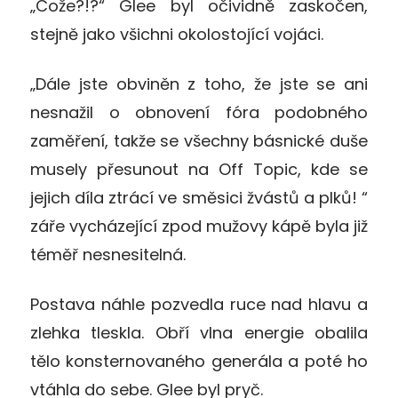
„Cože?!?“ Glee byl očividně zaskočen,
stejně jako všichni okolostojící vojáci.
„Dále jste obviněn z toho, že jste se ani
nesnažil o obnovení fóra podobného
zaměření, takže se všechny básnické duše
musely přesunout na Off Topic, kde se
jejich díla ztrácí ve směsici žvástů a plků! “
záře vycházející zpod mužovy kápě byla již
téměř nesnesitelná.
Postava náhle pozvedla ruce nad hlavu a
zlehka tleskla. Obří vlna energie obalila
tělo konsternovaného generála a poté ho
vtáhla do sebe. Glee byl pryč.