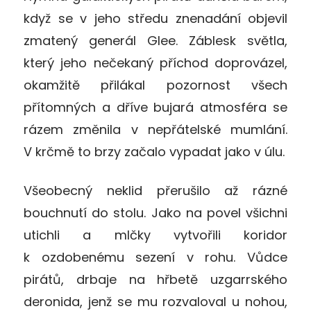
když se v jeho středu znenadání objevil
zmatený generál Glee. Záblesk světla,
který jeho nečekaný příchod doprovázel,
okamžitě přilákal pozornost všech
přítomných a dříve bujará atmosféra se
rázem změnila v nepřátelské mumlání.
V krčmě to brzy začalo vypadat jako v úlu.
Všeobecný neklid přerušilo až rázné
bouchnutí do stolu. Jako na povel všichni
utichli a mlčky vytvořili koridor
k ozdobenému sezení v rohu. Vůdce
pirátů, drbaje na hřbetě uzgarrského
deronida, jenž se mu rozvaloval u nohou,