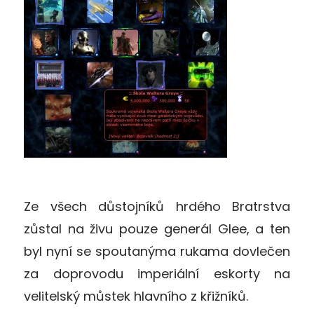
Ze všech důstojníků hrdého Bratrstva
zůstal na živu pouze generál Glee, a ten
byl nyní se spoutanýma rukama dovlečen
za doprovodu imperiální eskorty na
velitelský můstek hlavního z křižníků.