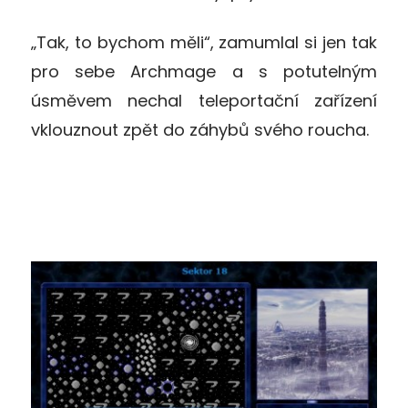
„Tak, to bychom měli“, zamumlal si jen tak
pro sebe Archmage a s potutelným
úsměvem nechal teleportační zařízení
vklouznout zpět do záhybů svého roucha.