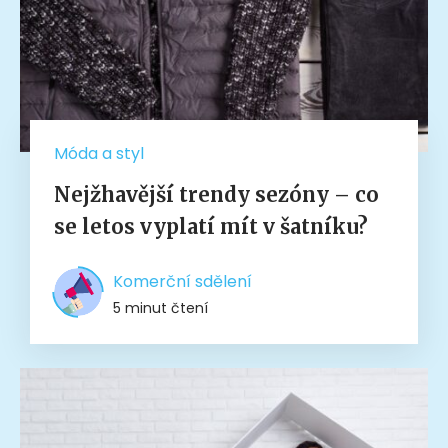
Móda a styl
Nejžhavější trendy sezóny – co
se letos vyplatí mít v šatníku?
Komerční sdělení
5 minut čtení