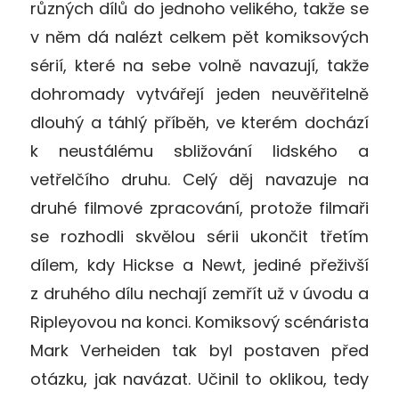
různých dílů do jednoho velikého, takže se
v něm dá nalézt celkem pět komiksových
sérií, které na sebe volně navazují, takže
dohromady vytvářejí jeden neuvěřitelně
dlouhý a táhlý příběh, ve kterém dochází
k neustálému sbližování lidského a
vetřelčího druhu. Celý děj navazuje na
druhé filmové zpracování, protože filmaři
se rozhodli skvělou sérii ukončit třetím
dílem, kdy Hickse a Newt, jediné přeživší
z druhého dílu nechají zemřít už v úvodu a
Ripleyovou na konci. Komiksový scénárista
Mark Verheiden tak byl postaven před
otázku, jak navázat. Učinil to oklikou, tedy