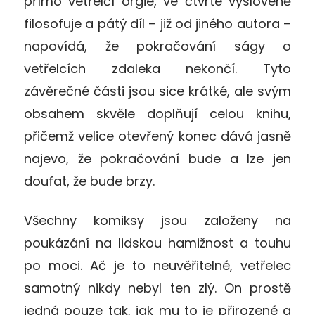
přímo vetřelčí orgie, ve čtvrté vysloveně
filosofuje a pátý díl – již od jiného autora –
napovídá, že pokračování ságy o
vetřelcích zdaleka nekončí. Tyto
závěrečné části jsou sice krátké, ale svým
obsahem skvěle doplňují celou knihu,
přičemž velice otevřený konec dává jasně
najevo, že pokračování bude a lze jen
doufat, že bude brzy.
Všechny komiksy jsou založeny na
poukázání na lidskou hamižnost a touhu
po moci. Ač je to neuvěřitelné, vetřelec
samotný nikdy nebyl ten zlý. On prostě
jedná pouze tak, jak mu to je přirozené a