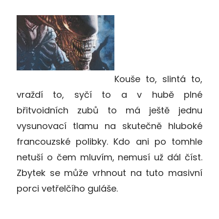
Kouše to, slintá to,
vraždí to, syčí to a v hubě plné
břitvoidních zubů to má ještě jednu
vysunovací tlamu na skutečně hluboké
francouzské polibky. Kdo ani po tomhle
netuší o čem mluvím, nemusí už dál číst.
Zbytek se může vrhnout na tuto masivní
porci vetřelčího guláše.