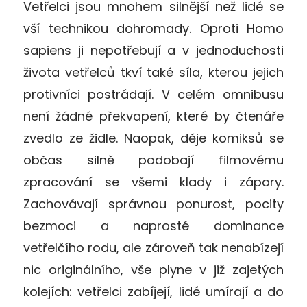
Vetřelci jsou mnohem silnější než lidé se
vší technikou dohromady. Oproti Homo
sapiens ji nepotřebují a v jednoduchosti
života vetřelců tkví také síla, kterou jejich
protivníci postrádají. V celém omnibusu
není žádné překvapení, které by čtenáře
zvedlo ze židle. Naopak, děje komiksů se
občas silně podobají filmovému
zpracování se všemi klady i zápory.
Zachovávají správnou ponurost, pocity
bezmoci a naprosté dominance
vetřelčího rodu, ale zároveň tak nenabízejí
nic originálního, vše plyne v již zajetých
kolejích: vetřelci zabíjejí, lidé umírají a do