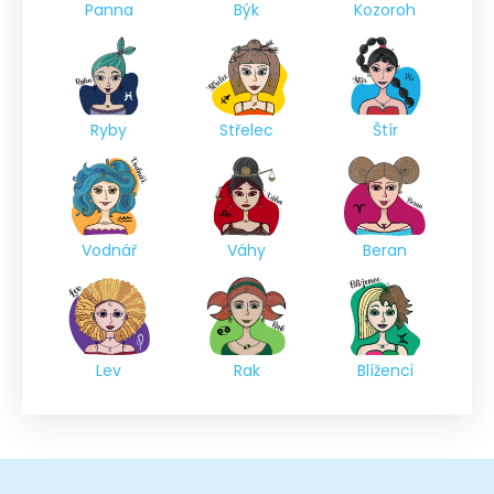
Panna
Býk
Kozoroh
Ryby
Střelec
Štír
Vodnář
Váhy
Beran
Lev
Rak
Blíženci