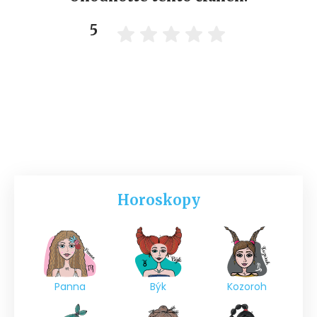
5
Horoskopy
Panna
Býk
Kozoroh