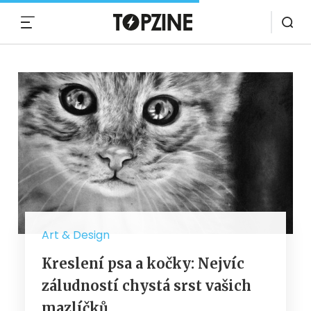
MENU
Art & Design
Kreslení psa a kočky: Nejvíc
záludností chystá srst vašich
mazlíčků