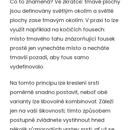
Co to znamená? Ve zkratce: tmavé plochy
jsou definovány světlým okolím a světlé
plochy zase tmavým okolím. V praxi to lze
využít například na kočičích fousech:
místo tmavého tahu znázorňující fousek
prostě jen vynecháte místo a necháte
tmavší pozadí, aby fous samo
vydefinovalo.
Na tomto principu lze kreslení srsti
poměrně snadno postavit, neboť obě
varianty lze libovolně kombinovat. Záleží
jen na vaší šikovnosti; tímto způsobem
postupně zvládnete vystihnout hned
několik různorodých vrstev srsti, ať už se