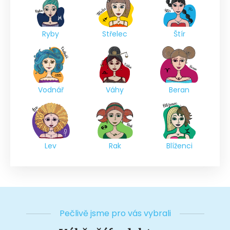
Ryby
Střelec
Štír
Vodnář
Váhy
Beran
Lev
Rak
Blíženci
Pečlivě jsme pro vás vybrali