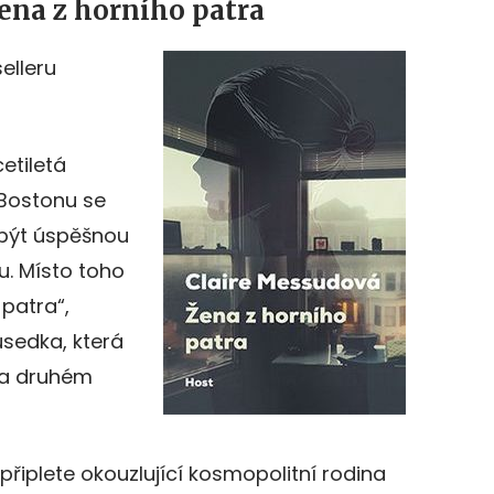
ena z horního patra
elleru
etiletá
 Bostonu se
 být úspěšnou
u. Místo toho
 patra“,
sedka, která
na druhém
připlete okouzlující kosmopolitní rodina