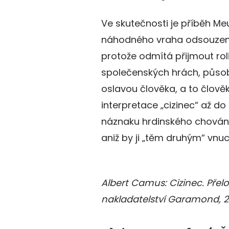
Ve skutečnosti je příběh Me
náhodného vraha odsouzené
protože odmítá přijmout roli
společenských hrách, půso
oslavou člověka, a to člově
interpretace „cizinec“ až d
náznaku hrdinského chování 
aniž by ji „těm druhým“ vnuc
Albert Camus: Cizinec. Přeloži
nakladatelství Garamond, 2