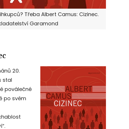
ihkupců? Třeba Albert Camus: Cizinec.
akladatelství Garamond
ec
mánů 20.
 stal
é poválečné
ně po svém
ochablost
í“.