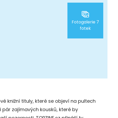
Fotogalerie 7
fotek
é knižní tituly, které se objeví na pultech
i pár zajímavých kousků, které by
ší pozornosti. TOPZINE.cz přináší ty