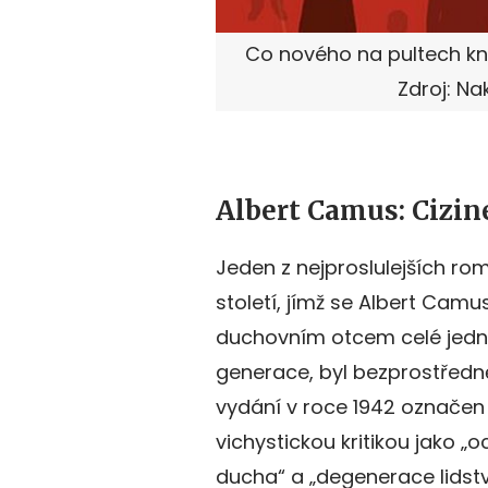
Co nového na pultech kn
Zdroj: N
Albert Camus: Cizin
Jeden z nejproslulejších ro
století, jímž se Albert Camus
duchovním otcem celé jedn
generace, byl bezprostřed
vydání v roce 1942 označen
vichystickou kritikou jako „
ducha“ a „degenerace lidstv