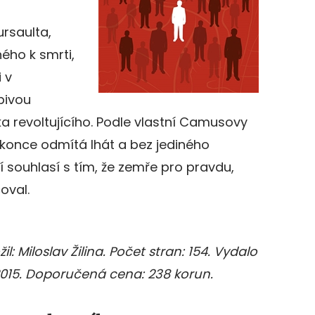
ursaulta,
ho k smrti,
 v
bivou
ka revoltujícího. Podle vlastní Camusovy
o konce odmítá lhát a bez jediného
souhlasí s tím, že zemře pro pravdu,
oval.
l: Miloslav Žilina. Počet stran: 154. Vydalo
015. Doporučená cena: 238 korun.