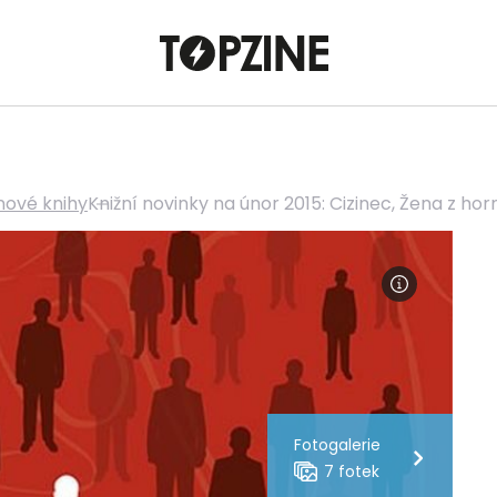
 nové knihy
Knižní novinky na únor 2015: Cizinec, Žena z hor
Fotogalerie
7 fotek