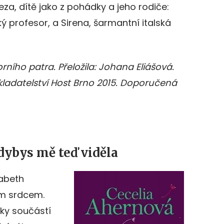
eza, dítě jako z pohádky a jeho rodiče:
ý profesor, a Sirena, šarmantní italská
ního patra. Přeložila: Johana Eliášová.
kladatelství Host Brno 2015. Doporučená
dybys mě teď viděla
zabeth
ým srdcem.
ěky součástí