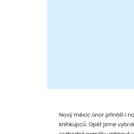
Nový měsíc únor přináší i nov
knihkupců. Opět jsme vybral
rozhodně neměly uniknout va