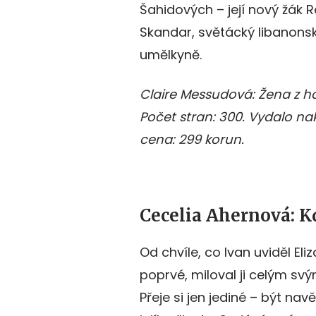
Šahidových – její nový žák R
Skandar, světácký libanonsk
umělkyně.
Claire Messudová: Žena z hor
Počet stran: 300. Vydalo na
cena: 299 korun.
Cecelia Ahernová: K
Od chvíle, co Ivan uviděl Eli
poprvé, miloval ji celým sv
Přeje si jen jediné – být nav