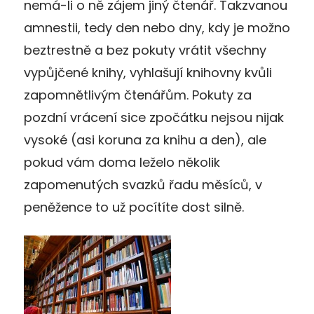
nemá-li o ně zájem jiný čtenář. Takzvanou
amnestii, tedy den nebo dny, kdy je možno
beztrestně a bez pokuty vrátit všechny
vypůjčené knihy, vyhlašují knihovny kvůli
zapomnětlivým čtenářům. Pokuty za
pozdní vrácení sice zpočátku nejsou nijak
vysoké (asi koruna za knihu a den), ale
pokud vám doma leželo několik
zapomenutých svazků řadu měsíců, v
peněžence to už pocítíte dost silně.