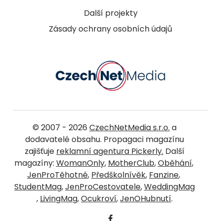
Další projekty
Zásady ochrany osobních údajů
© 2007 - 2026
CzechNetMedia s.r.o.
a
dodavatelé obsahu. Propagaci magazínu
zajišťuje
reklamní agentura Pickerly.
Další
magazíny:
WomanOnly
,
MotherClub
,
Oběhání
,
JenProTěhotné
,
Předškolnívěk
,
Fanzine
,
StudentMag
,
JenProCestovatele
,
WeddingMag
,
LivingMag
,
Ocukroví
,
JenOHubnutí
.