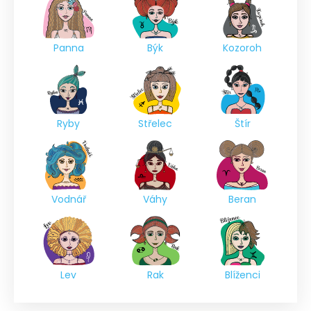
Panna
Býk
Kozoroh
Ryby
Střelec
Štír
Vodnář
Váhy
Beran
Lev
Rak
Blíženci