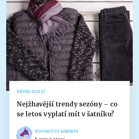
Móda a styl
Nejžhavější trendy sezóny – co
se letos vyplatí mít v šatníku?
Komerční sdělení