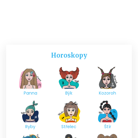
Horoskopy
Panna
Býk
Kozoroh
Ryby
Střelec
Štír