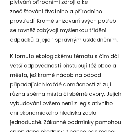
plýtvání přírodními zdroji a ke
znečišťování životního a přírodního
prostředí. Kromě snižování svých potřeb
se rovněž zabývají myšlenkou třídění
odpadků a jejich správným uskladněním.
K tomuto ekologickému tématu s čím dál
větší odpovědností přistupují též obce a
města, jež kromě nádob na odpad
připadajících každé domácnosti zřizují
různá sběrná místa či sběrné dvory. Jejich
vybudování ovšem není z legislativního
ani ekonomického hlediska zcela
jednoduché. Zákonné podmínky pomohou
splnit dané předpisy, finance pak mohou