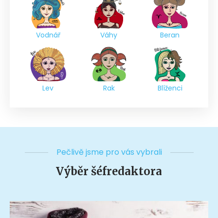
Vodnář
Váhy
Beran
Lev
Rak
Blíženci
Pečlivě jsme pro vás vybrali
Výběr šéfredaktora