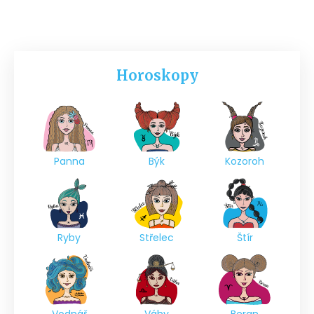
Horoskopy
Panna
Býk
Kozoroh
Ryby
Střelec
Štír