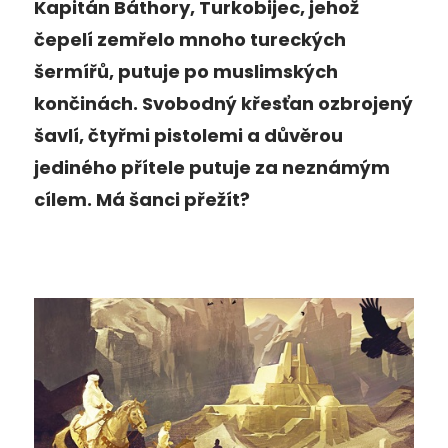
Kapitán Báthory, Turkobijec, jehož
čepelí zemřelo mnoho tureckých
šermířů, putuje po muslimských
končinách. Svobodný křesťan ozbrojený
šavlí, čtyřmi pistolemi a důvěrou
jediného přítele putuje za neznámým
cílem. Má šanci přežít?