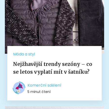
Móda a styl
Nejžhavější trendy sezóny – co
se letos vyplatí mít v šatníku?
Komerční sdělení
5 minut čtení