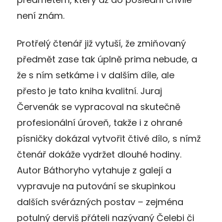
není znám.
Protřelý čtenář již vytuší, že zmiňovaný
předmět zase tak úplně prima nebude, a
že s ním setkáme i v dalším díle, ale
přesto je tato kniha kvalitní. Juraj
Červenák se vypracoval na skutečně
profesionální úroveň, takže i z ohrané
písničky dokázal vytvořit čtivé dílo, s nímž
čtenář dokáže vydržet dlouhé hodiny.
Autor Báthoryho vytahuje z galejí a
vypravuje na putování se skupinkou
dalších svérázných postav – zejména
potulný derviš přáteli nazývaný Čelebi či