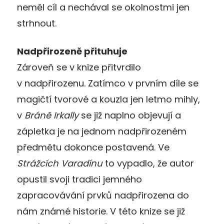
neměl cíl a nechával se okolnostmi jen
strhnout.
Nadpřirozeně přituhuje
Zároveň se v knize přitvrdilo
v nadpřirozenu. Zatímco v prvním díle se
magičtí tvorové a kouzla jen letmo mihly,
v
Bráně Irkally
se již naplno objevují a
zápletka je na jednom nadpřirozeném
předmětu dokonce postavená. Ve
Strážcích Varadínu
to vypadlo, že autor
opustil svoji tradici jemného
zapracovávání prvků nadpřirozena do
nám známé historie. V této knize se již