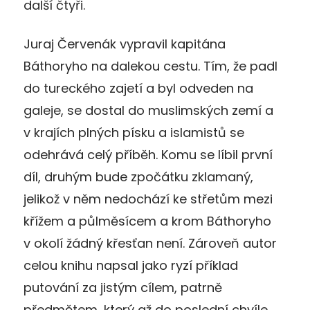
další čtyři.
Juraj Červenák vypravil kapitána
Báthoryho na dalekou cestu. Tím, že padl
do tureckého zajetí a byl odveden na
galeje, se dostal do muslimských zemí a
v krajích plných písku a islamistů se
odehrává celý příběh. Komu se líbil první
díl, druhým bude zpočátku zklamaný,
jelikož v něm nedochází ke střetům mezi
křížem a půlměsícem a krom Báthoryho
v okolí žádný křesťan není. Zároveň autor
celou knihu napsal jako ryzí příklad
putování za jistým cílem, patrně
předmětem, který až do poslední chvíle