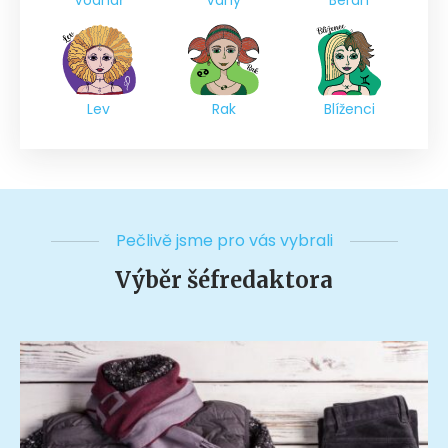
Vodnář
Váhy
Beran
Lev
Rak
Blíženci
Pečlivě jsme pro vás vybrali
Výběr šéfredaktora