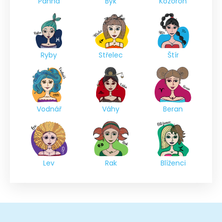
Panna
Býk
Kozoroh
Ryby
Střelec
Štír
Vodnář
Váhy
Beran
Lev
Rak
Blíženci