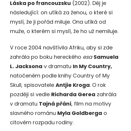
Láska po francouzsku
(2002). Děj je
následující: on utíká za ženou, o které si
myslí, že ji pořád miluje. Ona utíká od
muže, o kterém si myslí, že ho už nemiluje.
V roce 2004 navštívila Afriku, aby si zde
zahrála po boku hereckého
esa
Samuela
L. Jacksona
v dramatu
In My Country,
natočeném podle knihy Country of My
Skull, spisovatele
Antjie Kroga
. O rok
později si vedle
Richarda Gerea
zahrála
v dramatu
Tajná přání
, film na motivy
slavného románu
Myla Goldberga
o
citovém rozpadu rodiny.