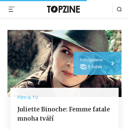
MENU
Fotogalerie
5 fotek
Film & TV
Juliette Binoche: Femme fatale
mnoha tváří