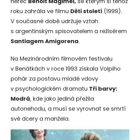
herec
Benoit Magimel,
se kterým si téhož
roku zahrála ve filmu
Děti století
(1999).
V současné době udržuje vztah
s argentinským spisovatelem a režisérem
Santiagem Amigorena
.
Na Mezinárodním filmovém festivalu
v Benátkách v roce 1993 získala Volpiho
pohár za postavu mladé vdovy
v psychologickém dramatu
Tři barvy:
Modrá
, kde jako jediná přežila
autonehodu, a musí se vyrovnat se smrtí
své dcery a manžela.