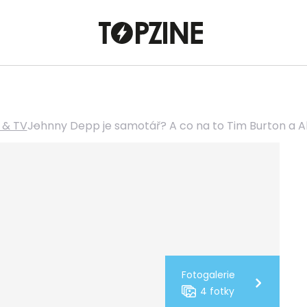
 & TV
Johnny Depp je samotář? A co na to Tim Burton a A
Fotogalerie
4 fotky