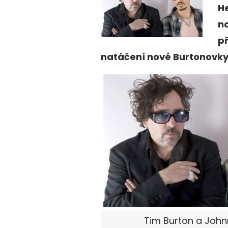
He
na
p
natáčení nové Burtonovky
Tim Burton a Joh