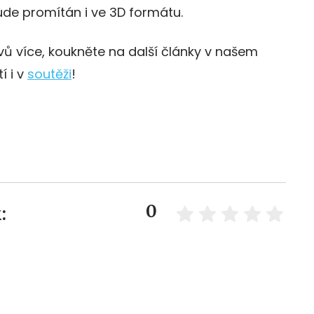
de promítán i ve 3D formátu.
divů více, koukněte na další články v našem
í i v
soutěži
!
0
: