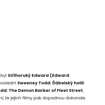
 byl
Střihoruký Edward (Edward
poslední
Sweeney Todd: Ďábelský holič
odd: The Demon Barber of Fleet Street
,
ní
, že jejich filmy pak dopadnou dokonale.