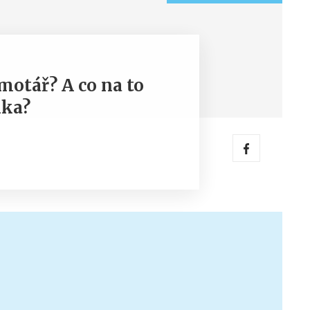
motář? A co na to
nka?