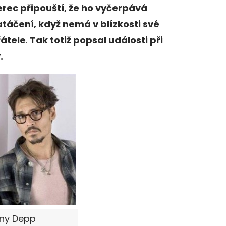
rec připouští, že ho vyčerpává
táčení, když nemá v blízkosti své
řátele
.
Tak totiž popsal události při
.
nny Depp