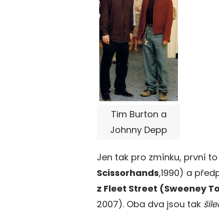
Tim Burton a
Johnny Depp
Jen tak pro zmínku, první to
Scissorhands
,1990) a před
z Fleet Street (Sweeney T
2007). Oba dva jsou tak
šíle