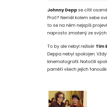
Johnny Depp
se cítil osam
Proč? Neměl kolem sebe své 
to se na něm nejspíš projevil
naprosto zmatený ze svých 
To by ale nebyl režisér
Tim 
Deppa nebyl spokojen. Vždyť
kinematografii. Natočili spol
pamětí všech jejich fanoušk