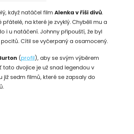
ělý, když natáčel film
Alenka v říši divů
.
přátelé, na které je zvyklý. Chyběli mu a
o i u natáčení. Johnny připouští, že byl
pocitů. Cítil se vyčerpaný a osamocený.
Burton
(
profil
), aby se svým výběrem
 tato dvojice je už snad legendou v
u již sedm filmů, které se zapsaly do
ů.