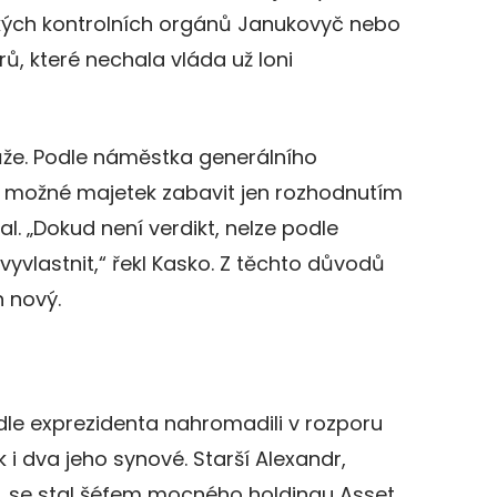
kých kontrolních orgánů Janukovyč nebo
rů, které nechala vláda už loni
ůže. Podle náměstka generálního
je možné majetek zabavit jen rozhodnutím
l. „Dokud není verdikt, nelze podle
yvlastnit,“ řekl Kasko. Z těchto důvodů
 nový.
edle exprezidenta nahromadili v rozporu
 dva jeho synové. Starší Alexandr,
 se stal šéfem mocného holdingu Asset