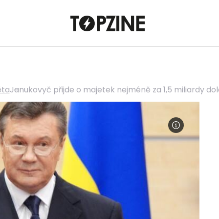
ěta
Janukovyč přijde o majetek nejméně za 1,5 miliardy dol