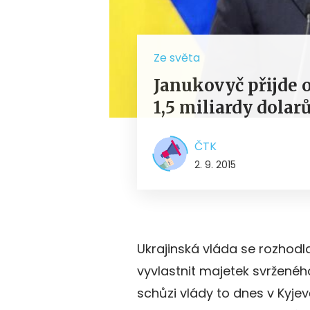
Ze světa
Janukovyč přijde 
1,5 miliardy dolar
ČTK
2. 9. 2015
Ukrajinská vláda se rozhodl
vyvlastnit majetek svrženéh
schůzi vlády to dnes v Kyjev