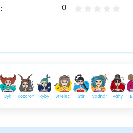
0
:
Býk
Kozoroh
Ryby
Střelec
Štír
Vodnář
Váhy
B