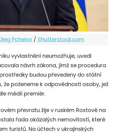
Oleg Pchelov
/
Shutterstock.com
oníku vyvlastnění neumožňuje, uvedl
acovala návrh zákona, jímž se procedura
prostředky budou převedeny do státní
ň, že poženeme k odpovědnosti osoby, jež
dle médií premiér.
ovém převratu žije v ruském Rostově na
stala řada okázalých nemovitostí, které
m turistů. Na účtech v ukrajinských