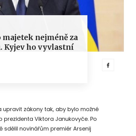
o majetek nejméně za
ů. Kyjev ho vyvlastní
a upravit zákony tak, aby bylo možné
o prezidenta Viktora Janukovyče. Po
ě sdělil novinářům premiér Arsenij