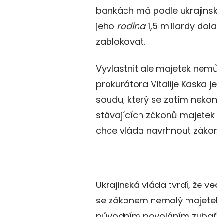
bankách má podle ukrajins
jeho
rodina
1,5 miliardy dola
zablokovat.
Vyvlastnit ale majetek nem
prokurátora Vitalije Kaska 
soudu, který se zatím nekona
stávajících zákonů majetek v
chce vláda navrhnout zákon
Ukrajinská vláda tvrdí, že v
se zákonem nemalý majetek i
původním povoláním zubař,