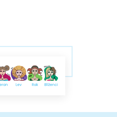
eran
Lev
Rak
Blíženci