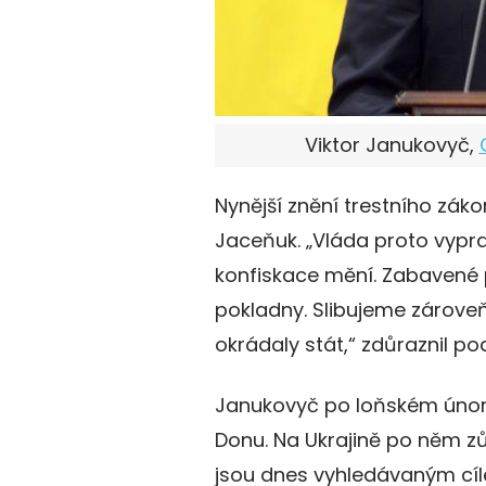
Viktor Janukovyč,
Nynější znění trestního zák
Jaceňuk. „Vláda proto vypr
konfiskace mění. Zabavené 
pokladny. Slibujeme zárove
okrádaly stát,“ zdůraznil po
Janukovyč po loňském únor
Donu. Na Ukrajině po něm zů
jsou dnes vyhledávaným cíle