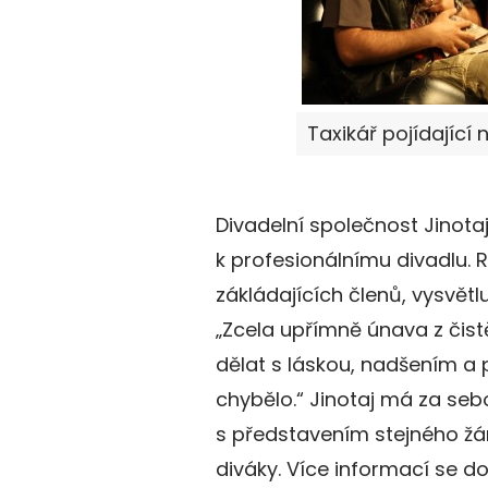
Taxikář pojídající
Divadelní společnost Jinotaj
k profesionálnímu divadlu. 
zákládajících členů, vysvětl
„Zcela upřímně únava z čist
dělat s láskou, nadšením a p
chybělo.“ Jinotaj má za seb
s představením stejného žá
diváky. Více informací se d