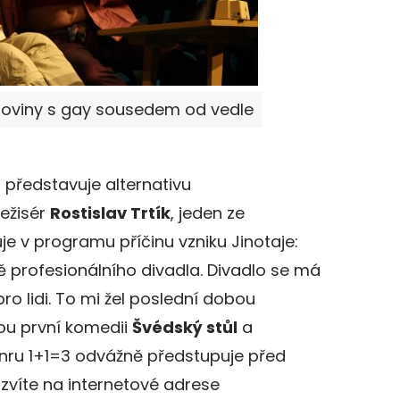
 noviny s gay sousedem od vedle
 představuje alternativu
Režisér
Rostislav Trtík
, jeden ze
uje v programu příčinu vzniku Jinotaje:
ě profesionálního divadla. Divadlo se má
ro lidi. To mi žel poslední dobou
ou první komedii
Švédský stůl
a
nru 1+1=3 odvážně předstupuje před
ozvíte na internetové adrese