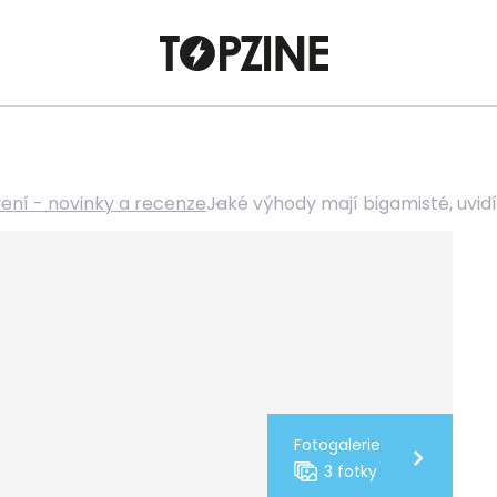
vení - novinky a recenze
Jaké výhody mají bigamisté, uvid
Fotogalerie
3 fotky