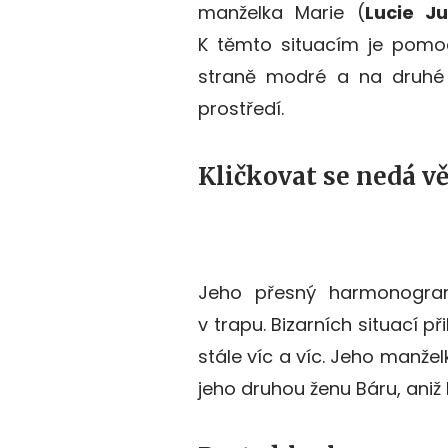
manželka Marie (
Lucie Ju
K těmto situacím je pomoc
straně modré a na druhé 
prostředí.
Kličkovat se nedá v
Jeho přesný harmonogram
v trapu. Bizarních situací
stále víc a víc. Jeho manže
jeho druhou ženu Báru, aniž