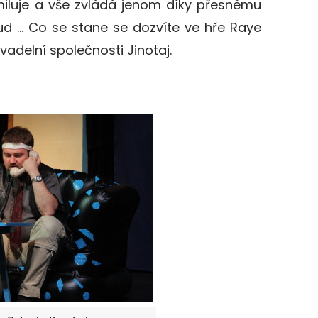
miluje a vše zvládá jenom díky přesnému
kud … Co se stane se dozvíte ve hře Raye
adelní společnosti Jinotaj.