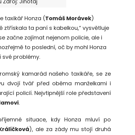
 Zdroj: Jinotaj
 taxikář Honza (
Tomáš Morávek
)
 ztřískala ta paní s kabelkou,“ vysvětluje
 se začne zajímat nejenom policie, ale i
samozřejmě to poslední, oč by mohl Honza
ší své problémy.
í romský kamarád našeho taxikáře, se ze
ovu dvojí tvář před oběma manželkami i
ající policií. Nejvtipnější role představení
damovi
.
příjemné situace, kdy Honza mluví po
Králíčková
), ale za zády mu stojí druhá