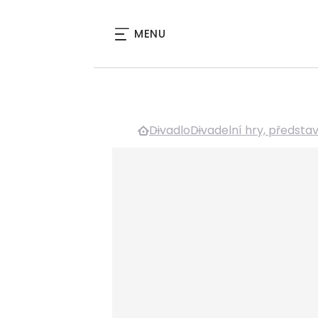
MENU
Divadlo
Divadelní hry, předsta