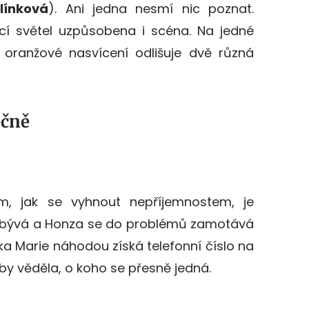
línková
). Ani jedna nesmí nic poznat.
í světel uzpůsobena i scéna. Na jedné
oranžové nasvícení odlišuje dvě různá
ěčně
, jak se vyhnout nepříjemnostem, je
 přibývá a Honza se do problémů zamotává
lka Marie náhodou získá telefonní číslo na
 by věděla, o koho se přesně jedná.