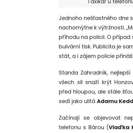
Taxikář u telefonu
Jednoho nešťastného dne se
nachomýtne k výtržnosti. „Mě
příhodu na policii. O případ
bulvární tisk. Publicita je 
stát, a i zájem policie přiná
Standa Zahradník, nejlepš
všech sil snaží krýt Honz
před hloupou, ale stále šťour
sedí jako ulitá
Adamu Ked
Začínají se objevovat ne
telefonu s Bárou (
Vlaďka 