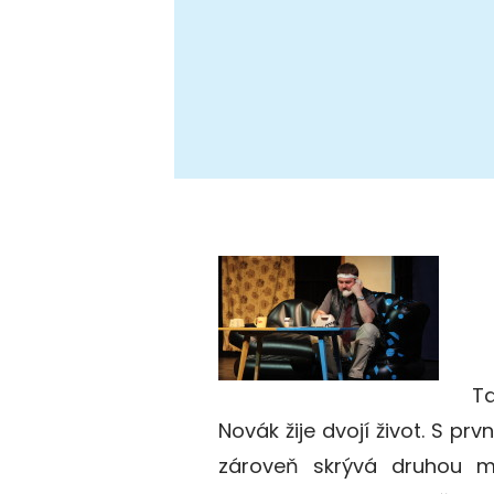
Ta
Novák žije dvojí život. S pr
zároveň skrývá druhou m