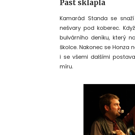
Past sklapla
Kamarád Standa se snaží
nešvary pod koberec. Když
bulvárního deníku, který na
školce. Nakonec se Honza na
i se všemi dalšími postav
míru.