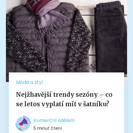
Móda a styl
Nejžhavější trendy sezóny – co
se letos vyplatí mít v šatníku?
Komerční sdělení
5 minut čtení