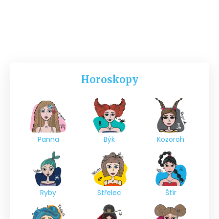
Horoskopy
Panna
Býk
Kozoroh
Ryby
Střelec
Štír