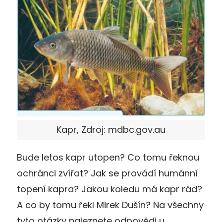
Kapr, Zdroj: mdbc.gov.au
Bude letos kapr utopen? Co tomu řeknou
ochránci zvířat? Jak se provádí humánní
topení kapra? Jakou koledu má kapr rád?
A co by tomu řekl Mirek Dušín? Na všechny
tyto otázky naleznete odpovědi u