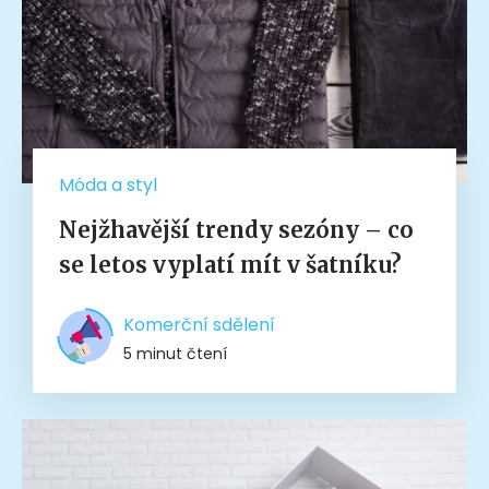
Móda a styl
Nejžhavější trendy sezóny – co
se letos vyplatí mít v šatníku?
Komerční sdělení
5 minut čtení