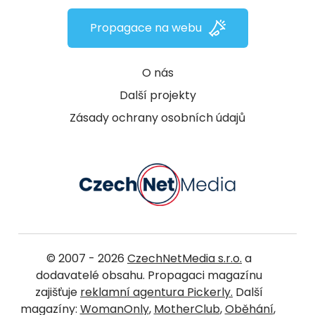
Propagace na webu
O nás
Další projekty
Zásady ochrany osobních údajů
© 2007 - 2026
CzechNetMedia s.r.o.
a
dodavatelé obsahu. Propagaci magazínu
zajišťuje
reklamní agentura Pickerly.
Další
magazíny:
WomanOnly
,
MotherClub
,
Oběhání
,