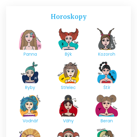
Horoskopy
Panna
Býk
Kozoroh
Ryby
Střelec
Štír
Vodnář
Váhy
Beran