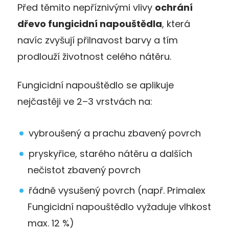
Před těmito nepříznivými vlivy
ochr
án
í
d
řevo fungicidn
í napou
št
ědla
, která
navíc zvyšují přilnavost barvy a tím
prodlouží životnost celého nátěru.
Fungicidní napouštědlo se aplikuje
nejčastěji ve 2–3 vrstvách na:
vybroušený a prachu zbavený povrch
pryskyřice, starého nátěru a dalších
nečistot zbavený povrch
řádně vysušený povrch (např. Primalex
Fungicidní napouštědlo vyžaduje vlhkost
max. 12 %)