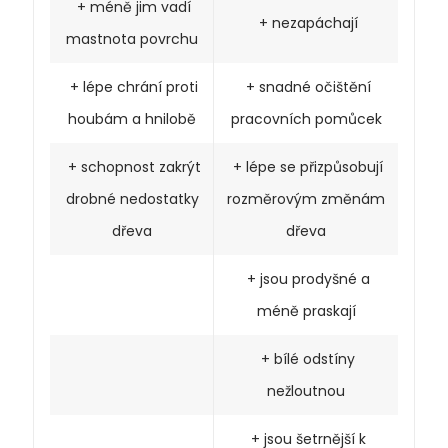
+ méně jim vadí
+ nezapáchají
mastnota povrchu
+ lépe chrání proti
+ snadné očištění
houbám a hnilobě
pracovních pomůcek
+ schopnost zakrýt
+ lépe se přizpůsobují
drobné nedostatky
rozměrovým změnám
dřeva
dřeva
+ jsou prodyšné a
méně praskají
+ bílé odstíny
nežloutnou
+ jsou šetrnější k