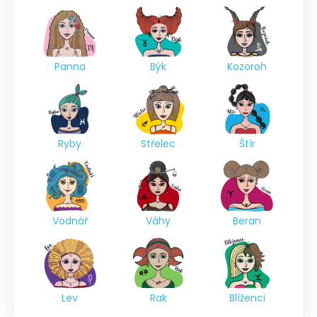
Panna
Býk
Kozoroh
Ryby
Střelec
Štír
Vodnář
Váhy
Beran
Lev
Rak
Blíženci