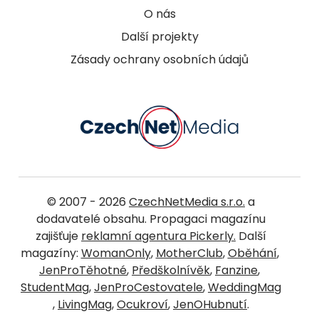
O nás
Další projekty
Zásady ochrany osobních údajů
© 2007 - 2026
CzechNetMedia s.r.o.
a
dodavatelé obsahu. Propagaci magazínu
zajišťuje
reklamní agentura Pickerly.
Další
magazíny:
WomanOnly
,
MotherClub
,
Oběhání
,
JenProTěhotné
,
Předškolnívěk
,
Fanzine
,
StudentMag
,
JenProCestovatele
,
WeddingMag
,
LivingMag
,
Ocukroví
,
JenOHubnutí
.