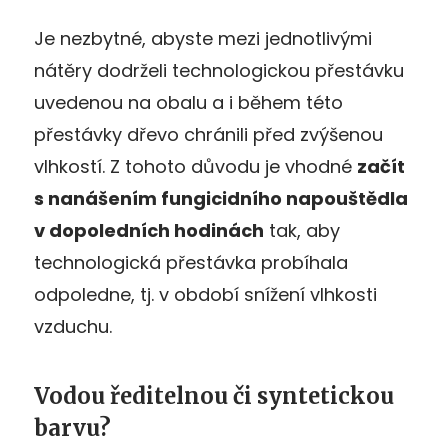
Je nezbytné, abyste mezi jednotlivými
nátěry dodrželi technologickou přestávku
uvedenou na obalu a i během této
přestávky dřevo chránili před zvýšenou
vlhkostí. Z tohoto důvodu je vhodné
za
čít
s
nan
ášen
ím fungicidn
ího napou
št
ědla
v
dopoledn
ích hodin
ách
tak, aby
technologická přestávka probíhala
odpoledne, tj. v období snížení vlhkosti
vzduchu.
Vodou ředitelnou či syntetickou
barvu?