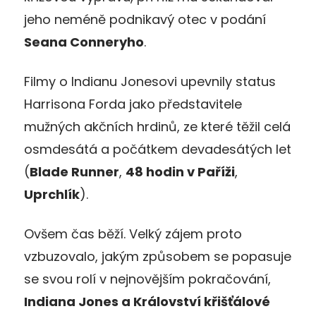
jeho neméně podnikavý otec v podání
Seana Conneryho
.
Filmy o Indianu Jonesovi upevnily status
Harrisona Forda jako představitele
mužných akčních hrdinů, ze které těžil celá
osmdesátá a počátkem devadesátých let
(
Blade Runner
,
48 hodin v Paříži
,
Uprchlík
).
Ovšem čas běží. Velký zájem proto
vzbuzovalo, jakým způsobem se popasuje
se svou rolí v nejnovějším pokračování,
Indiana Jones a Království křišťálové