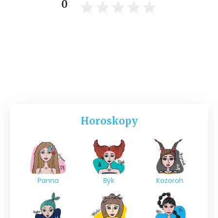
0
Horoskopy
Panna
Býk
Kozoroh