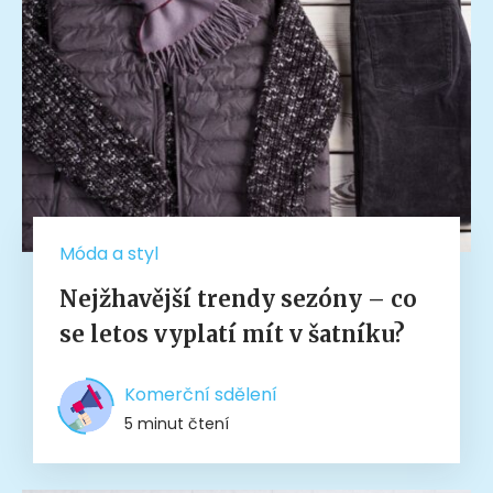
Móda a styl
Nejžhavější trendy sezóny – co
se letos vyplatí mít v šatníku?
Komerční sdělení
5 minut čtení