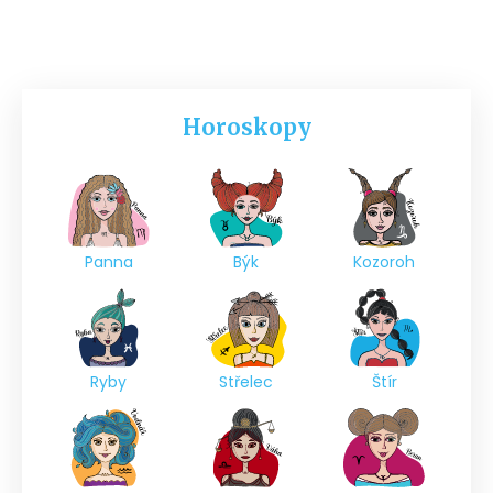
Horoskopy
Panna
Býk
Kozoroh
Ryby
Střelec
Štír