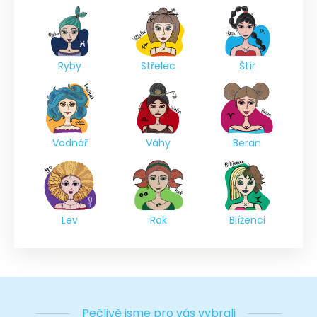
Ryby
Střelec
Štír
Vodnář
Váhy
Beran
Lev
Rak
Blíženci
Pečlivě jsme pro vás vybrali