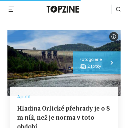
MENU
Fotogalerie
2 fotky
Apetit
Hladina Orlické přehrady je o 8
m níž, než je norma v toto
období