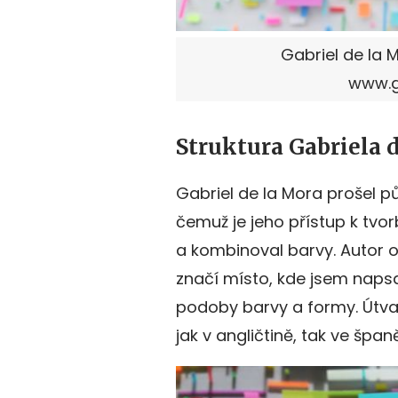
Gabriel de la M
www.g
Struktura Gabriela 
Gabriel de la Mora prošel p
čemuž je jeho přístup k tvorb
a kombinoval barvy. Autor o 
značí místo, kde jsem napsa
podoby barvy a formy. Útvar
jak v angličtině, tak ve španě