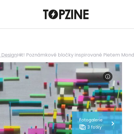
 Design
Hit! Poznámkové bločky inspirované Pietem Mon
Fotogalerie
3 fotky