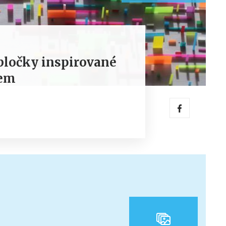
bločky inspirované
nem