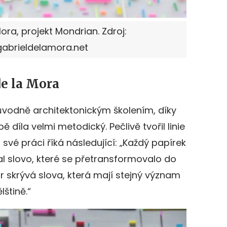
ora, projekt Mondrian. Zdroj:
abrieldelamora.net
de la Mora
ůvodně architektonickým školením, díky
ě díla velmi metodický. Pečlivě tvořil linie
své práci říká následující: „Každý papírek
l slovo, které se přetransformovalo do
 skrývá slova, která mají stejný význam
lštině.“