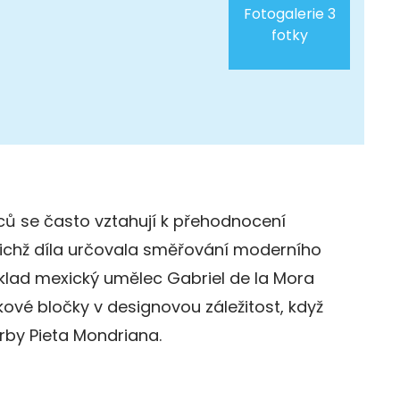
Fotogalerie 3
fotky
ů se často vztahují k přehodnocení
jejichž díla určovala směřování moderního
klad mexický umělec Gabriel de la Mora
vé bločky v designovou záležitost, když
orby Pieta Mondriana.