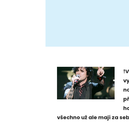
!
v
na
př
ho
všechno už ale mají za se