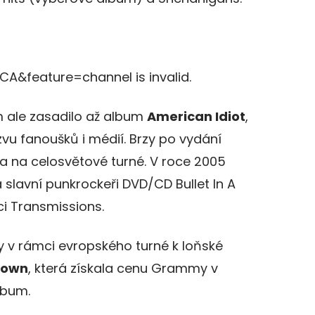
CA&feature=channel is invalid.
 ale zasadilo až album
American Idiot
,
vu fanoušků i médií. Brzy po vydání
la na celosvětové turné. V roce 2005
 slavní punkrockeři DVD/CD Bullet In A
ci Transmissions.
y v rámci evropského turné k loňské
down
, která získala cenu Grammy v
lbum.