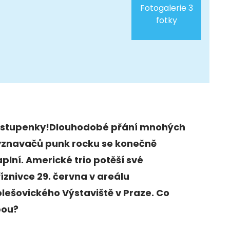
Fotogalerie 3
fotky
Vstupenky!Dlouhodobé přání mnohých
yznavačů punk rocku se konečně
plní. Americké trio potěší své
íznivce 29. června v areálu
lešovického Výstaviště v Praze. Co
bou?