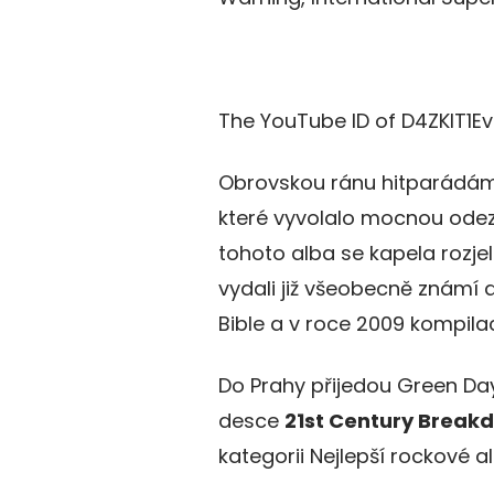
The YouTube ID of D4ZKlT1Ev
Obrovskou ránu hitparádám
které vyvolalo mocnou odez
tohoto alba se kapela rozje
vydali již všeobecně známí a
Bible a v roce 2009 kompila
Do Prahy přijedou Green Da
desce
21st Century Break
kategorii Nejlepší rockové a