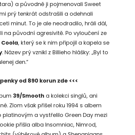
ara) a původně ji pojmenovali Sweet
i prý tenkrát odstrašili a odehnali
i minut. To je ale neodradilo, hráli dál,
li na původní agresivitě. Po vyloučení ze
 Coola
, který se k nim připojil a kapela se
y
. Název prý vznikl z Billieho hlášky: „Byl to
lenej den.“
upenky od 890 korun zde <<<
album
39/Smooth
a kolekci singlů, ani
šné. Zlom však přišel roku 1994 s albem
lo platinovým a vystřelilo Green Day mezi
ookie přišla alba Insomniac, Nimrod,
erhits (výběrové album) a Shenanigans.