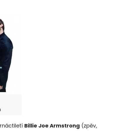
m
rnáctiletí
Billie Joe Armstrong
(zpěv,