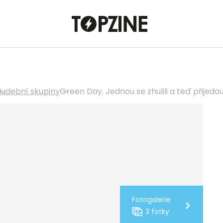
udební skupiny
Green Day. Jednou se zhulili a teď přijedo
Fotogalerie
3 fotky