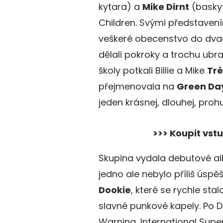
kytara) a
Mike Dirnt
(baskyt
Children. Svými představením
veškeré obecenstvo do dvacet
dělali pokroky a trochu ubra
školy potkali Billie a Mike
Tré
přejmenovala na
Green Da
jeden krásnej, dlouhej, prohu
>>> Koupit vst
Skupina vydala debutové 
jedno ale nebylo příliš úspě
Dookie
, které se rychle sta
slavné punkové kapely. Po D
Warning, International Sup