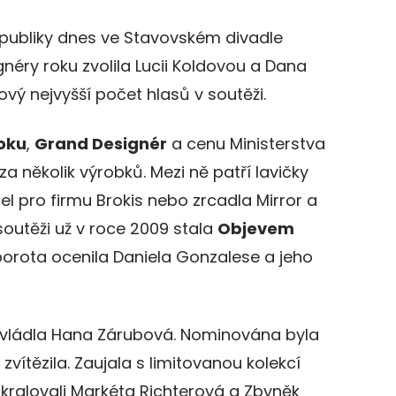
publiky dnes ve Stavovském divadle
gnéry roku zvolila Lucii Koldovou a Dana
kový nejvyšší počet hlasů v soutěži.
oku
,
Grand Designér
a cenu Ministerstva
za několik výrobků. Mezi ně patří lavičky
del pro firmu Brokis nebo zrcadla Mirror a
 soutěži už v roce 2009 stala
Objevem
i porota ocenila Daniela Gonzalese a jeho
vládla Hana Zárubová. Nominována byla
 zvítězila. Zaujala s limitovanou kolekcí
kralovali Markéta Richterová a Zbyněk