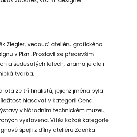
Lukáš Jabůrek, vrchní designér
k Ziegler, vedoucí ateliéru grafického
gnu v Plzni. Proslavil se především
h a šedesátých letech, známá je ale i
nická tvorba.
rota ze tří finalistů, jejichž jména byla
ležitost hlasovat v kategorii Cena
i výstavy v Národním technickém muzeu,
vaných vystavena. Vítěz každé kategorie
gnové špejli z dílny ateliéru Zdeňka