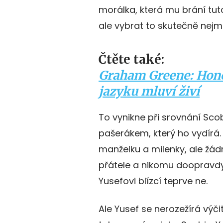
morálka, která mu brání tuto
ale vybrat to skutečně nejme
Čtěte také:
Graham Greene: Hono
jazyku mluví živí
To vynikne při srovnání Sc
pašerákem, který ho vydírá
manželku a milenky, ale žá
přátele a nikomu doopravdy 
Yusefovi blízcí teprve ne.
Ale Yusef se nerozežírá výči