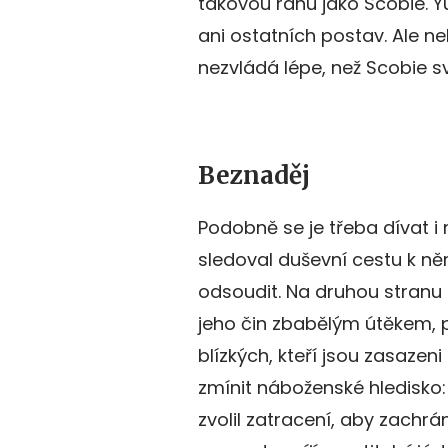
takovou ránu jako Scobie. 
ani ostatních postav. Ale n
nezvládá lépe, než Scobie s
Beznaděj
Podobně se je třeba dívat i 
sledoval duševní cestu k n
odsoudit. Na druhou stranu
jeho čin zbabělým útěkem, 
blízkých, kteří jsou zasazen
zmínit náboženské hledisko:
zvolil zatracení, aby zachrán