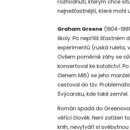
rozhodnutí, kterým chce situ
nejnešťastnější, které mohl 
Graham Greene
(1904–1991)
školy. Po nepříliš šťastném 
experimentů (ruská ruleta, 
Ovšem poměrně záhy se ože
konvertoval ke katolictví. P
členem MI6) se jeho manžels
cestoval do tzv. Problemati
Švýcarsku, kde také zemřel.
Román spadá do Greenova „k
věřící člověk. Není zatížen 
knih, nevytváří si svébytnou