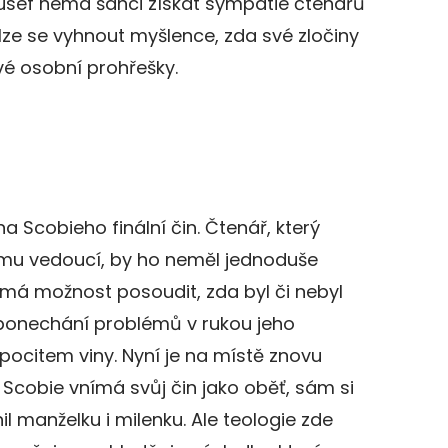
Yusef nemá šanci získat sympatie čtenářů
elze se vyhnout myšlence, zda své zločiny
vé osobní prohřešky.
na Scobieho finální čin. Čtenář, který
ěmu vedoucí, by ho neměl jednoduše
 má možnost posoudit, zda byl či nebyl
ponechání problémů v rukou jeho
i pocitem viny. Nyní je na místě znovu
 Scobie vnímá svůj čin jako oběť, sám si
il manželku i milenku. Ale teologie zde