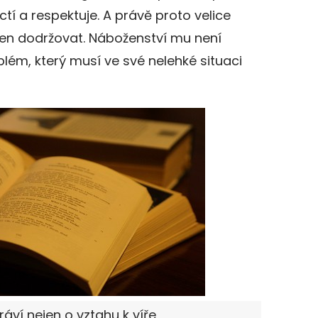
tí a respektuje. A právě proto velice
pen dodržovat. Náboženství mu není
blém, který musí ve své nelehké situaci
ví nejen o vztahu k víře