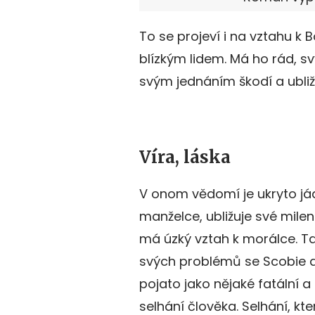
To se projeví i na vztahu k
blízkým lidem. Má ho rád, 
svým jednáním škodí a ubližu
Víra, láska
V onom vědomí je ukryto já
manželce, ubližuje své mile
má úzký vztah k morálce. T
svých problémů se Scobie dos
pojato jako nějaké fatální a 
selhání člověka. Selhání, kte