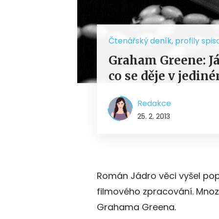
Čtenářský deník, profily spis
Graham Greene: Jád
co se děje v jedin
Redakce
25. 2. 2013
Román Jádro věci vyšel popr
filmového zpracování. Mnozí 
Grahama Greena.