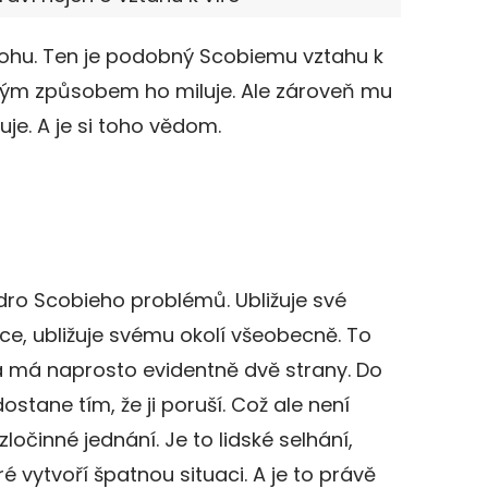
 Bohu. Ten je podobný Scobiemu vztahu k
svým způsobem ho miluje. Ale zároveň mu
je. A je si toho vědom.
dro Scobieho problémů. Ubližuje své
nce, ubližuje svému okolí všeobecně. To
a má naprosto evidentně dvě strany. Do
tane tím, že ji poruší. Což ale není
zločinné jednání. Je to lidské selhání,
ré vytvoří špatnou situaci. A je to právě