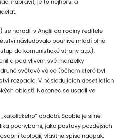
aci napravit, je to nejhorší a
udělat.
 se narodil v Anglii do rodiny ředitele
dětství následovalo bouřlivé mládí plné
vstup do komunistické strany atp.).
nil a pod vlivem své manželky
o druhé světové válce (během které byl
tví rozpadlo. V následujících desetiletích
ckých oblastí. Nakonec se usadil ve
atolického“ období. Scobie je silně
tolika pochybami, jako postavy pozdějších
 osobní teologii, vlastně spíše naopak.