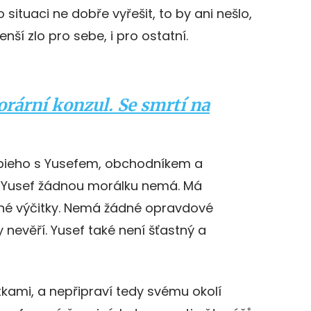
 situaci ne dobře vyřešit, to by ani nešlo,
nší zlo pro sebe, i pro ostatní.
rární konzul. Se smrtí na
obieho s Yusefem, obchodníkem a
. Yusef žádnou morálku nemá. Má
dné výčitky. Nemá žádné opravdové
nevěří. Yusef také není šťastný a
tkami, a nepřipraví tedy svému okolí