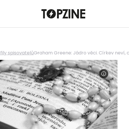
fily spisovatelů
Graham Greene: Jádro věci. Církev neví, c