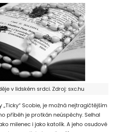
děje v lidském srdci. Zdroj: sxc.hu
ry „Ticky“ Scobie, je možná nejtragičtějším
o příběh je protkán neúspěchy. Selhal
jako milenec i jako katolík. A jeho osudové