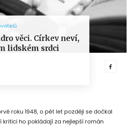
ovatelů
ro věci. Církev neví,
ém lidském srdci
vé roku 1948, o pět let později se dočkal
kritici ho pokládají za nejlepší román