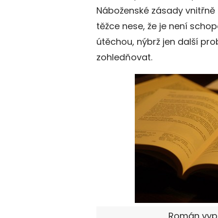
Náboženské zásady vnitřně c
těžce nese, že je není scho
útěchou, nýbrž jen další pro
zohledňovat.
Román vyprá