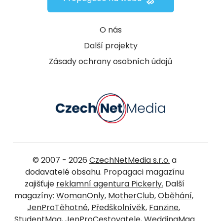
O nás
Další projekty
Zásady ochrany osobních údajů
© 2007 - 2026
CzechNetMedia s.r.o.
a
dodavatelé obsahu. Propagaci magazínu
zajišťuje
reklamní agentura Pickerly.
Další
magazíny:
WomanOnly
,
MotherClub
,
Oběhání
,
JenProTěhotné
,
Předškolnívěk
,
Fanzine
,
StudentMag
,
JenProCestovatele
,
WeddingMag