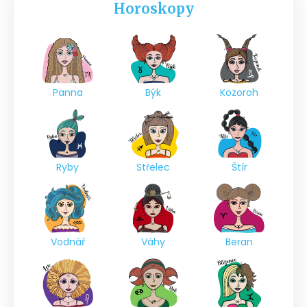
Horoskopy
Panna
Býk
Kozoroh
Ryby
Střelec
Štír
Vodnář
Váhy
Beran