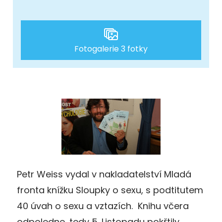
Fotogalerie 3 fotky
Petr Weiss vydal v nakladatelství Mladá
fronta knížku Sloupky o sexu, s podtitutem
40 úvah o sexu a vztazích. Knihu včera
odpoledne, tedy 5. Listopadu pokřtily