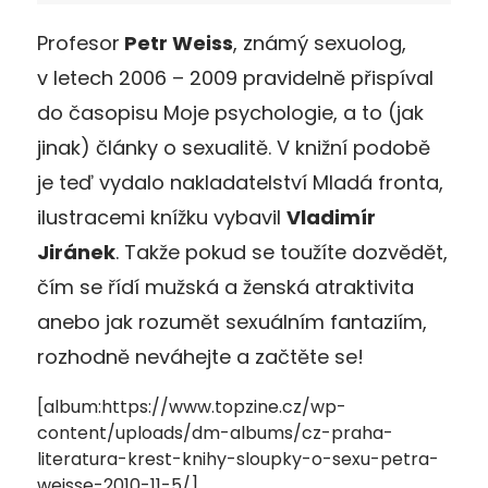
Profesor
Petr Weiss
, známý sexuolog,
v letech 2006 – 2009 pravidelně přispíval
do časopisu Moje psychologie, a to (jak
jinak) články o sexualitě. V knižní podobě
je teď vydalo nakladatelství Mladá fronta,
ilustracemi knížku vybavil
Vladimír
Jiránek
. Takže pokud se toužíte dozvědět,
čím se řídí mužská a ženská atraktivita
anebo jak rozumět sexuálním fantaziím,
rozhodně neváhejte a začtěte se!
[album:https://www.topzine.cz/wp-
content/uploads/dm-albums/cz-praha-
literatura-krest-knihy-sloupky-o-sexu-petra-
weisse-2010-11-5/]