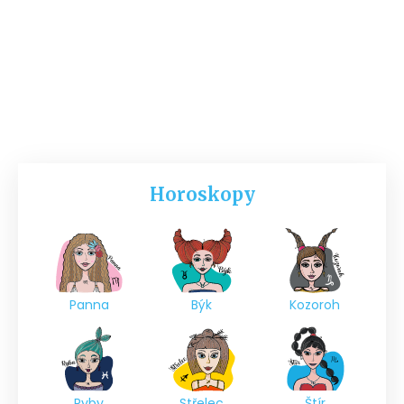
Horoskopy
Panna
Býk
Kozoroh
Ryby
Střelec
Štír