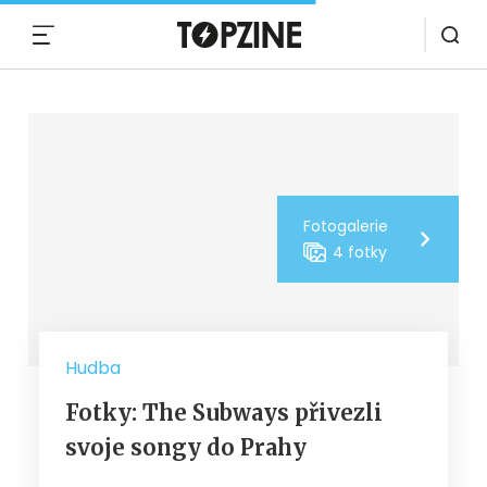
MENU
Fotogalerie
4 fotky
Hudba
Fotky: The Subways přivezli
svoje songy do Prahy