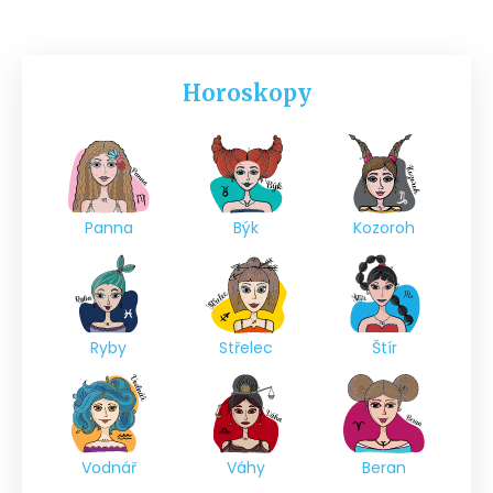
Horoskopy
Panna
Býk
Kozoroh
Ryby
Střelec
Štír
Vodnář
Váhy
Beran