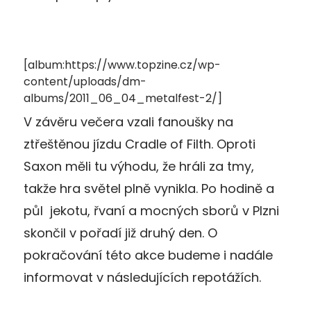
[album:https://www.topzine.cz/wp-
content/uploads/dm-
albums/2011_06_04_metalfest-2/]
V závěru večera vzali fanoušky na
ztřeštěnou jízdu Cradle of Filth. Oproti
Saxon měli tu výhodu, že hráli za tmy,
takže hra světel plně vynikla. Po hodině a
půl jekotu, řvaní a mocných sborů v Plzni
skončil v pořadí již druhý den. O
pokračování této akce budeme i nadále
informovat v následujících repotážích.