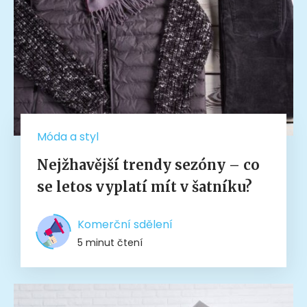
Móda a styl
Nejžhavější trendy sezóny – co
se letos vyplatí mít v šatníku?
Komerční sdělení
5 minut čtení