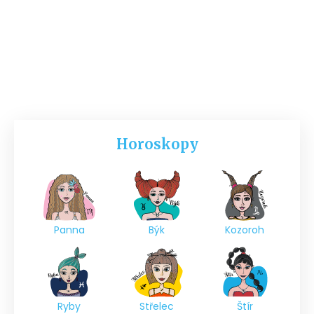
Horoskopy
Panna
Býk
Kozoroh
Ryby
Střelec
Štír