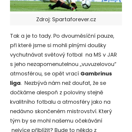
Zdroj: Spartaforever.cz
Tak a je to tady. Po dvouměsíční pauze,
při které jsme si mohli plnými doušky
vychutnávat světový fotbal na MS v JAR
s jeho nezapomenutelnou „vuvuzelovou“
atmosférou, se opět vrací
Gambrinus
liga
. Nezbývá nám než doufat, že se
dočkáme alespoň z poloviny stejně
kvalitního fotbalu a atmosféry jako na
nedávno skončeném mistrovství. Který
tým by se mohl našemu očekávání
nejvíce přiblížit? Bude to někdo z