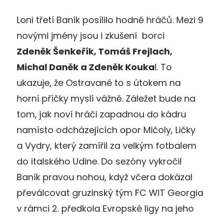
Loni třetí Baník posílilo hodně hráčů. Mezi 9
novými jmény jsou i zkušení borci
Zdeněk Šenkeřík, Tomáš Frejlach,
Michal Daněk a Zdeněk Kouka
l. To
ukazuje, že Ostravané to s útokem na
horní příčky myslí vážně. Záležet bude na
tom, jak noví hráči zapadnou do kádru
namísto odcházejících opor Mičoly, Ličky
a Vydry, který zamířil za velkým fotbalem
do italského Udine. Do sezóny vykročil
Baník pravou nohou, když včera dokázal
převálcovat gruzinský tým FC WIT Georgia
v rámci 2. předkola Evropské ligy na jeho