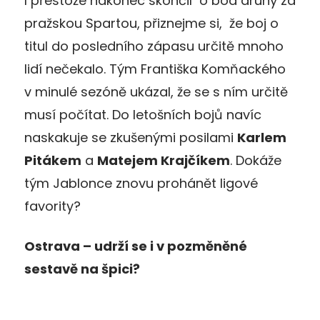
I přestože nakonec skončil o bod druhý za
pražskou Spartou, přiznejme si, že boj o
titul do posledního zápasu určitě mnoho
lidí nečekalo. Tým Františka Komňackého
v minulé sezóně ukázal, že se s ním určitě
musí počítat. Do letošních bojů navíc
naskakuje se zkušenými posilami
Karlem
Pitákem
a
Matejem Krajčíkem
. Dokáže
tým Jablonce znovu prohánět ligové
favority?
Ostrava – udrží se i v pozměněné
sestavě na špici?