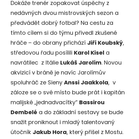
Dokáže trenér zopakovat úspěchy z
nedávných dvou mistrovských sezon a
předvádět dobrý fotbal? Na cestu za
tímto cílem si do týmu přivedl zkušené
hráče – do obrany přichází
Jiří Koubský
,
středovou řadu posílili
Karol Kisel
a
navrátilec z Itálie
Lukáš Jarolím
. Novou
akvizicí v bráně je navíc Jarolímův
spoluhráč ze Sieny
Anssi Jaakkola
, v
záloze se o své místo bude prát i kapitán
malijské „jednadvacítky“
Bassirou
Dembelé
a do základní sestavy se bude
snažit proniknout i mladý talentovaný
útočník
Jakub Hora
, který přišel z Mostu.