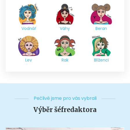
Vodnář
Váhy
Beran
Lev
Rak
Blíženci
Pečlivě jsme pro vás vybrali
Výběr šéfredaktora