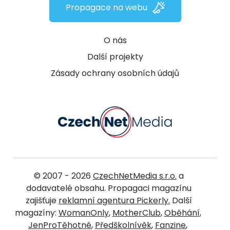
Propagace na webu
O nás
Další projekty
Zásady ochrany osobních údajů
© 2007 - 2026
CzechNetMedia s.r.o.
a
dodavatelé obsahu. Propagaci magazínu
zajišťuje
reklamní agentura Pickerly.
Další
magazíny:
WomanOnly
,
MotherClub
,
Oběhání
,
JenProTěhotné
,
Předškolnívěk
,
Fanzine
,