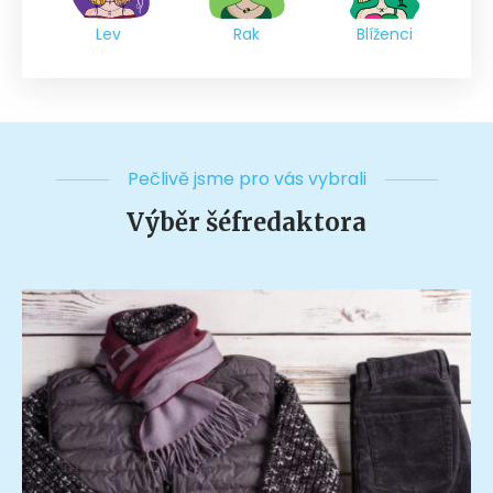
Lev
Rak
Blíženci
Pečlivě jsme pro vás vybrali
Výběr šéfredaktora