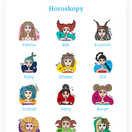
Horoskopy
Panna
Býk
Kozoroh
Ryby
Střelec
Štír
Vodnář
Váhy
Beran