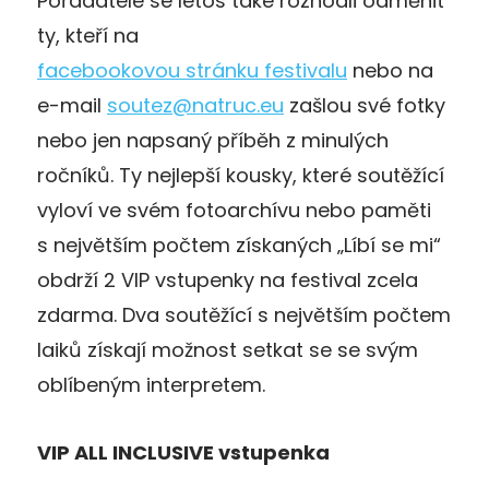
Pořadatelé se letos také rozhodli odměnit
ty, kteří na
facebookovou stránku festivalu
nebo na
e-mail
soutez@natruc.eu
zašlou své fotky
nebo jen napsaný příběh z minulých
ročníků. Ty nejlepší kousky, které soutěžící
vyloví ve svém fotoarchívu nebo paměti
s největším počtem získaných „Líbí se mi“
obdrží 2 VIP vstupenky na festival zcela
zdarma. Dva soutěžící s největším počtem
laiků získají možnost setkat se se svým
oblíbeným interpretem.
VIP ALL INCLUSIVE vstupenka