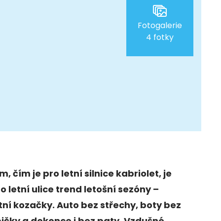
Fotogalerie
4 fotky
m, čím je pro letní silnice kabriolet, je
o letní ulice trend letošní sezóny –
tní kozačky. Auto bez střechy, boty bez
ičky a dokonce i bez paty. Vzdušné,