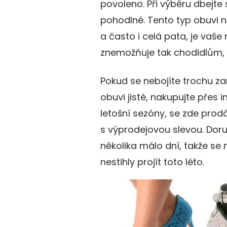
povoleno. Při výběru dbejte
pohodlné. Tento typ obuvi n
a často i celá pata, je va
znemožňuje tak chodidlům, a
Pokud se nebojíte trochu zar
obuvi jisté, nakupujte přes i
letošní sezóny, se zde prodá
s výprodejovou slevou. Dor
několika málo dní, takže se 
nestihly projít toto léto.