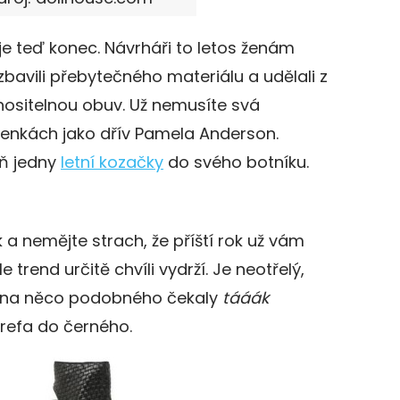
 je teď konec. Návrháři to letos ženám
zbavili přebytečného materiálu a udělali z
nositelnou obuv. Už nemusíte svá
álenkách jako dřív Pamela Anderson.
oň jedny
letní kozačky
do svého botníku.
 a nemějte strach, že příští rok už vám
trend určitě chvíli vydrží. Je neotřelý,
y na něco podobného čekaly
tááák
trefa do černého.