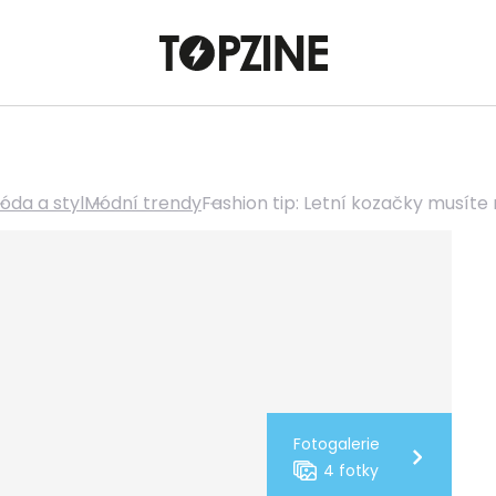
óda a styl
Módní trendy
Fashion tip: Letní kozačky musíte 
Fotogalerie
4 fotky