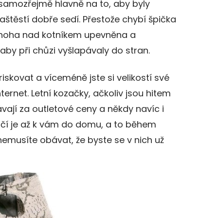
 samozřejmě hlavně na to, aby byly
aštěstí dobře sedí. Přestože chybí špička
še noha nad kotníkem upevněna a
by při chůzi vyšlapávaly do stran.
iskovat a víceméně jste si velikostí své
nternet. Letní kozačky, ačkoliv jsou hitem
vají za outletové ceny a někdy navíc i
učí je až k vám do domu, a to během
nemusíte obávat, že byste se v nich už