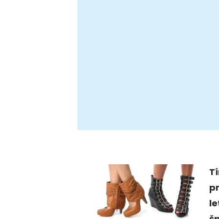
Tí
pr
le
šp