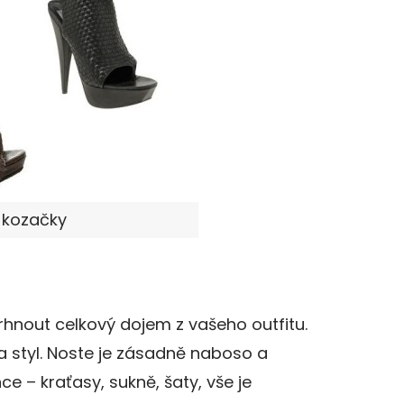
í kozačky
hnout celkový dojem z vašeho outfitu.
a styl. Noste je zásadně naboso a
e – kraťasy, sukně, šaty, vše je