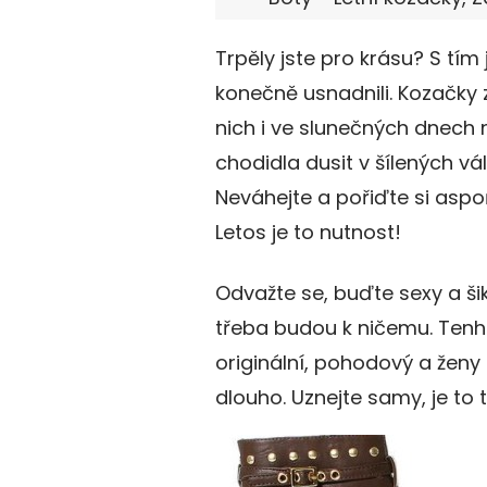
Trpěly jste pro krásu? S tím
konečně usnadnili. Kozačky 
nich i ve slunečných dnech 
chodidla dusit v šílených v
Neváhejte a pořiďte si asp
Letos je to nutnost!
Odvažte se, buďte sexy a šik
třeba budou k ničemu. Tenhle 
originální, pohodový a žen
dlouho. Uznejte samy, je to 