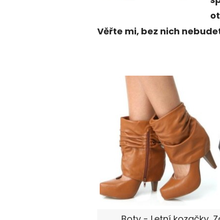
ot
Věřte mi, bez nich nebudet
Boty - Letní kozačky, 