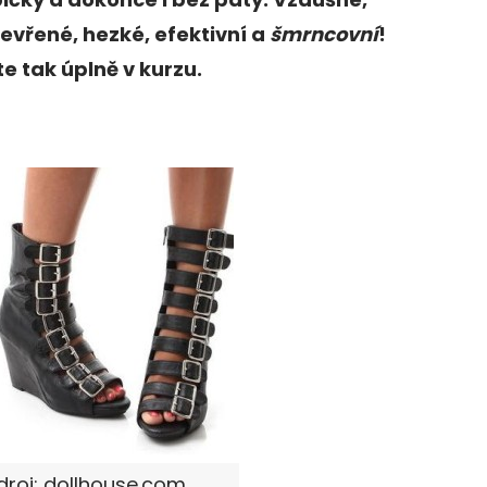
evřené, hezké, efektivní a
šmrncovní
!
e tak úplně v kurzu.
Zdroj: dollhouse.com