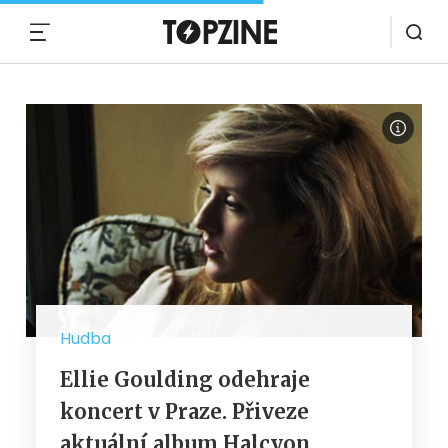
MENU
Hudba
Ellie Goulding odehraje
koncert v Praze. Přiveze
aktuální album Halcyon