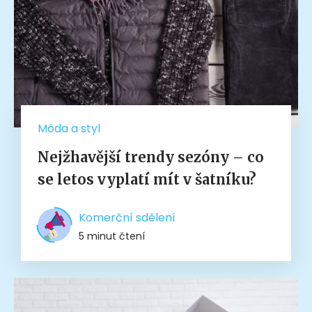
Móda a styl
Nejžhavější trendy sezóny – co
se letos vyplatí mít v šatníku?
Komerční sdělení
5 minut čtení