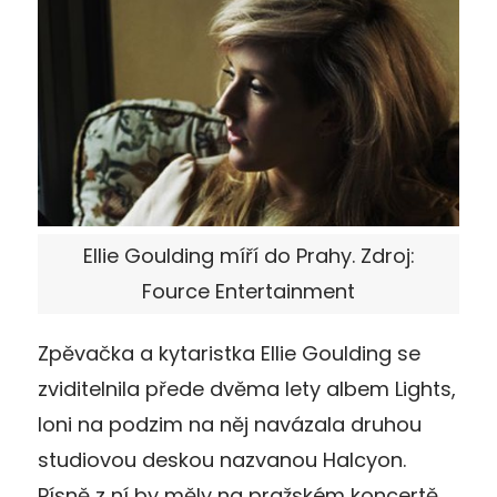
Ellie Goulding míří do Prahy. Zdroj:
Fource Entertainment
Zpěvačka a kytaristka Ellie Goulding se
zviditelnila přede dvěma lety albem Lights,
loni na podzim na něj navázala druhou
studiovou deskou nazvanou Halcyon.
Písně z ní by měly na pražském koncertě