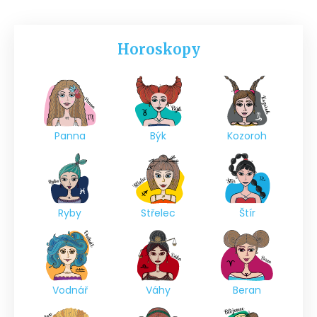
Horoskopy
Panna
Býk
Kozoroh
Ryby
Střelec
Štír
Vodnář
Váhy
Beran