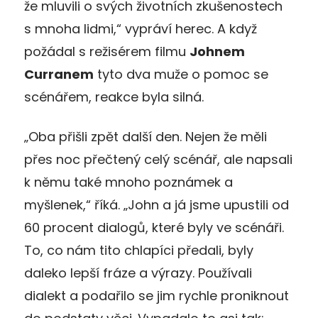
že mluvili o svých životních zkušenostech
s mnoha lidmi,“ vypráví herec. A když
požádal s režisérem filmu
Johnem
Curranem
tyto dva muže o pomoc se
scénářem, reakce byla silná.
„Oba přišli zpět další den. Nejen že měli
přes noc přečtený celý scénář, ale napsali
k němu také mnoho poznámek a
myšlenek,“ říká. „John a já jsme upustili od
60 procent dialogů, které byly ve scénáři.
To, co nám tito chlapíci předali, byly
daleko lepší fráze a výrazy. Používali
dialekt a podařilo se jim rychle proniknout