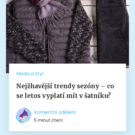
Móda a styl
Nejžhavější trendy sezóny – co
se letos vyplatí mít v šatníku?
Komerční sdělení
5 minut čtení