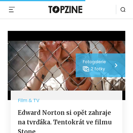
MENU
Fotogalerie
2 fotky
Film & TV
Edward Norton si opět zahraje
na tvrďáka. Tentokrát ve filmu
Stone