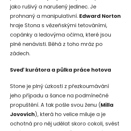
jako rušivý a narušený jedinec. Je
prohnaný a manipulativní.
Edward Norton
hraje Stona s vězeňskými tetováními,
copánky a ledovýma očima, které jsou
plné nenávisti. Běhá z toho mráz po
zádech.
Sveď kurátora a půlka práce hotova
Stone je plný úzkosti z přezkoumávání
jeho případu a šance na podmínečné
propuštění. A tak pošle svou ženu (
Milla
Jovovich
), která ho velice miluje a je
ochotná pro něj udělat skoro cokoli, svést