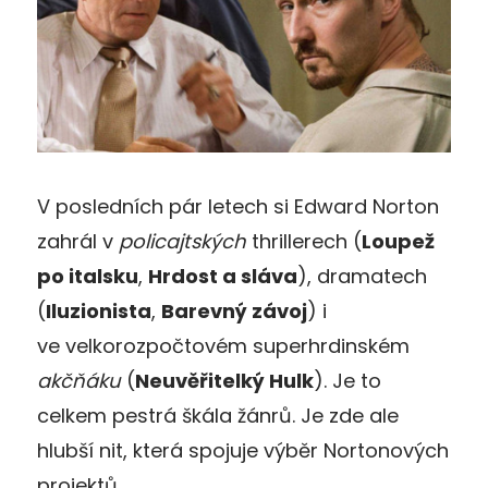
V posledních pár letech si Edward Norton
zahrál v
policajtských
thrillerech (
Loupež
po italsku
,
Hrdost a sláva
), dramatech
(
Iluzionista
,
Barevný závoj
) i
ve velkorozpočtovém superhrdinském
akčňáku
(
Neuvěřitelký Hulk
). Je to
celkem pestrá škála žánrů. Je zde ale
hlubší nit, která spojuje výběr Nortonových
projektů.