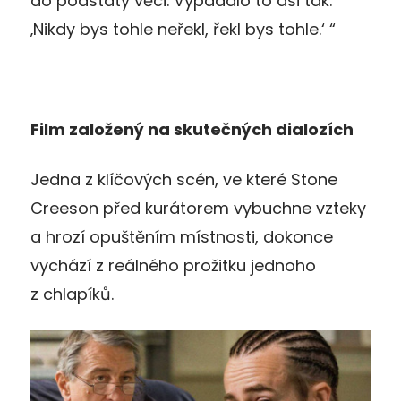
do podstaty věci. Vypadalo to asi tak:
‚Nikdy bys tohle neřekl, řekl bys tohle.‘
“
Film založený na skutečných dialozích
Jedna z klíčových scén, ve které Stone
Creeson před kurátorem vybuchne vzteky
a hrozí opuštěním místnosti, dokonce
vychází z reálného prožitku jednoho
z chlapíků.