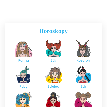
Horoskopy
Panna
Býk
Kozoroh
Ryby
Střelec
Štír