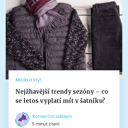
Móda a styl
Nejžhavější trendy sezóny – co
se letos vyplatí mít v šatníku?
Komerční sdělení
5 minut čtení