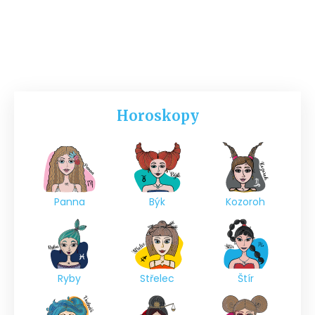
Horoskopy
Panna
Býk
Kozoroh
Ryby
Střelec
Štír