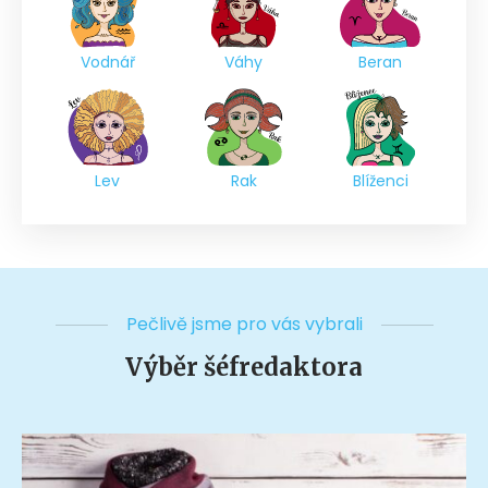
Vodnář
Váhy
Beran
Lev
Rak
Blíženci
Pečlivě jsme pro vás vybrali
Výběr šéfredaktora