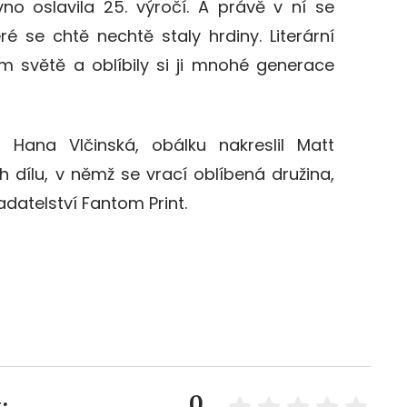
vno oslavila 25. výročí. A právě v ní se
eré se chtě nechtě staly hrdiny. Literární
m světě a oblíbily si ji mnohé generace
a Hana Vlčinská, obálku nakreslil Matt
h dílu, v němž se vrací oblíbená družina,
datelství Fantom Print.
0