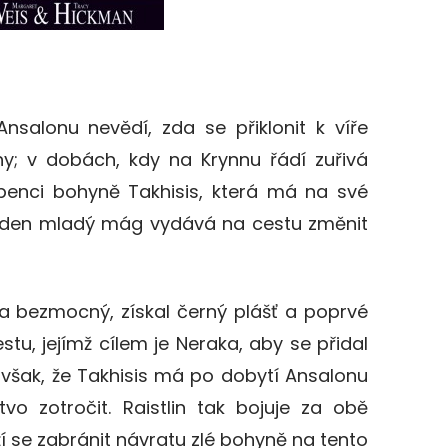
nsalonu nevědí, zda se přiklonit k víře
hy; v dobách, kdy na Krynnu řádí zuřivá
penci bohyně Takhisis, která má na své
 jeden mladý mág vydává na cestu změnit
ý a bezmocný, získal černý plášť a poprvé
tu, jejímž cílem je Neraka, aby se přidal
e však, že Takhisis má po dobytí Ansalonu
vo zotročit. Raistlin tak bojuje za obě
ží se zabránit návratu zlé bohyně na tento