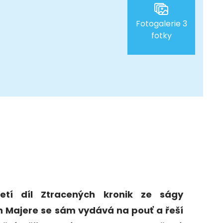
Fotogalerie 3
fotky
řetí díl Ztracených kronik ze ságy
in Majere se sám vydává na pouť a řeší