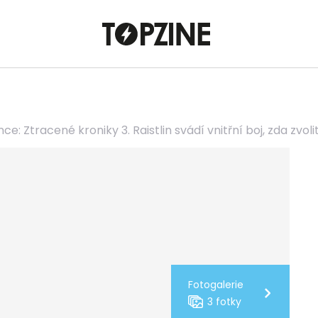
e: Ztracené kroniky 3. Raistlin svádí vnitřní boj, zda zvoli
Fotogalerie
3 fotky