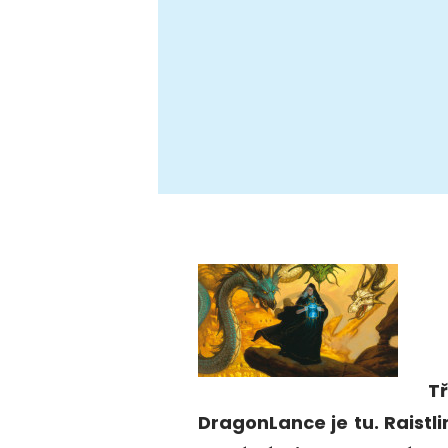
T
DragonLance je tu. Raistl