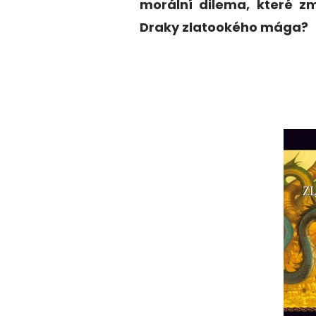
morální dilema, které z
Draky zlatookého mága?