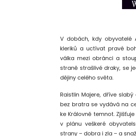
V dobách, kdy obyvatelé A
kleriků a uctívat pravé bo
válka mezi obránci a stou
straně strašlivé draky, se
dějiny celého světa.
Raistlin Majere, dříve slab
bez bratra se vydává na ces
ke Královně temnot. Zjišťuj
v plánu veškeré obyvatelst
strany – dobra i zla – a sna