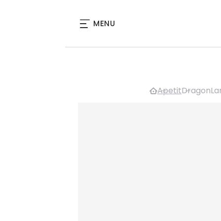
MENU
Apetit
DragonLanc