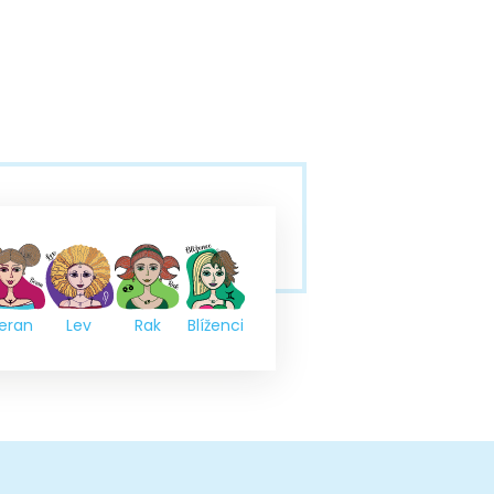
eran
Lev
Rak
Blíženci