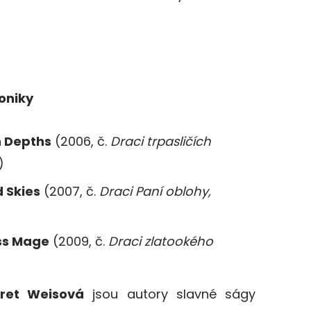
oniky
n Depths
(2006, č.
Draci trpasličích
)
 Skies
(2007, č.
Draci Paní oblohy,
ss Mage
(2009, č.
Draci zlatookého
ret Weisová
jsou autory slavné ságy