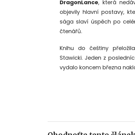
DragonLance
, která nedá
objevily hlavní postavy, kt
sága slaví úspěch po celé
čtenářů.
Knihu do češtiny přeložil
Stawicki. Jeden z posledníc
vydalo koncem března nakla
Temeraire
V.:
Victory
of
Eagles
(2008)