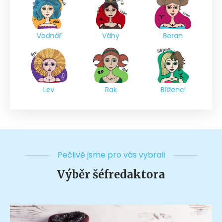
Vodnář
Váhy
Beran
Lev
Rak
Blíženci
Pečlivě jsme pro vás vybrali
Výběr šéfredaktora