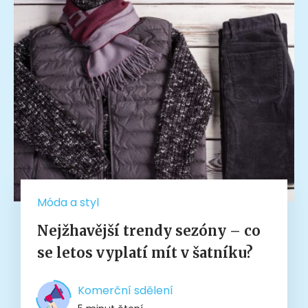
Móda a styl
Nejžhavější trendy sezóny – co
se letos vyplatí mít v šatníku?
Komerční sdělení