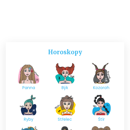
Horoskopy
Panna
Býk
Kozoroh
Ryby
Střelec
Štír