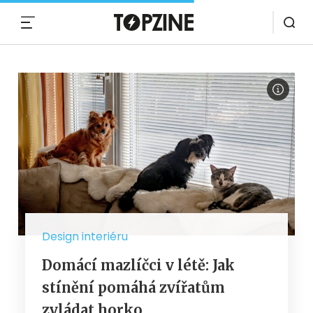
MENU
Design interiéru
Domácí mazlíčci v létě: Jak
stínění pomáhá zvířatům
zvládat horko