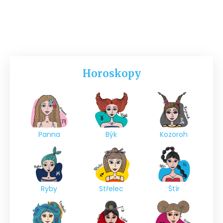
Horoskopy
Panna
Býk
Kozoroh
Ryby
Střelec
Štír