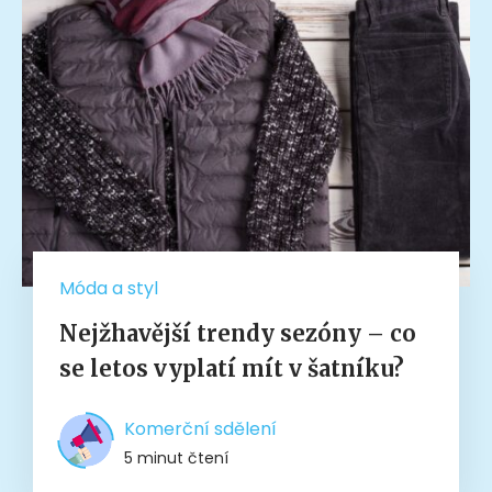
Móda a styl
Nejžhavější trendy sezóny – co
se letos vyplatí mít v šatníku?
Komerční sdělení
5 minut čtení