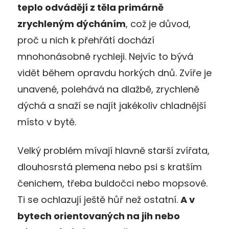
teplo odvádějí z těla primárně
zrychleným dýcháním
, což je důvod,
proč u nich k přehřátí dochází
mnohonásobně rychleji. Nejvíc to bývá
vidět během opravdu horkých dnů. Zvíře je
unavené, polehává na dlažbě, zrychleně
dýchá a snaží se najít jakékoliv chladnější
místo v bytě.
Velký problém mívají hlavně starší zvířata,
dlouhosrstá plemena nebo psi s kratším
čenichem, třeba buldočci nebo mopsové.
Ti se ochlazují ještě hůř než ostatní.
A v
bytech orientovaných na jih nebo