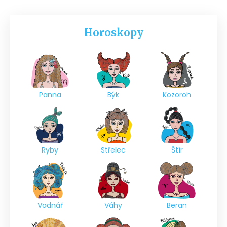
Horoskopy
Panna
Býk
Kozoroh
Ryby
Střelec
Štír
Vodnář
Váhy
Beran