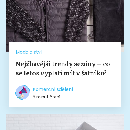
Móda a styl
Nejžhavější trendy sezóny – co
se letos vyplatí mít v šatníku?
Komerční sdělení
5 minut čtení