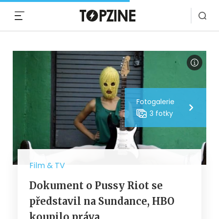
MENU
Fotogalerie
3 fotky
Film & TV
Dokument o Pussy Riot se
představil na Sundance, HBO
koupilo práva