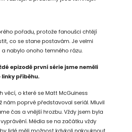
brého pořadu, protože fanoušci chtějí
stit, co se stane postavám. Je velmi
ilo a nabylo onoho temného rázu.
ždé epizodě první série jsme neměli
 linky příběhu.
ch věcí, o které se Matt McGuiness
yž nám poprvé představoval seriál. Mluvil
dáme čas a vnější hrozbu. Vždy jsem byla
vyprávění. Média se na začátku vždy
 aby lidé měli možnost kdykoli nakouknout,