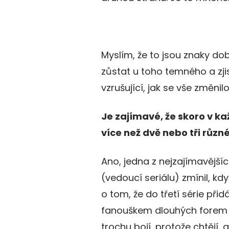
Myslím, že to jsou znaky do
zůstat u toho temného a zji
vzrušující, jak se vše změn
Je zajímavé, že skoro v ka
více než dvě nebo tři různé
Ano, jedna z nejzajímavější
(vedoucí seriálu) zmínil, kd
o tom, že do třetí série při
fanouškem dlouhých forem 
trochu bojí, protože chtějí,