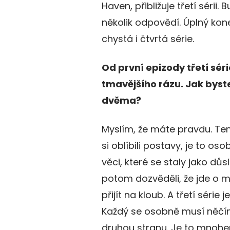
Haven, přibližuje třetí sérii.
několik odpovědí. Úplný kone
chystá i čtvrtá série.
Od první epizody třetí sér
tmavějšího rázu. Jak byst
dvěma?
Myslím, že máte pravdu. Ten
si oblíbili postavy, je to oso
věci, které se staly jako důs
potom dozvěděli, že jde o 
přijít na kloub. A třetí séri
Každý se osobně musí něčím
druhou stranu. Je to mnohe