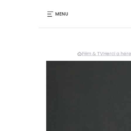
MENU
Film & TV
Herci a her