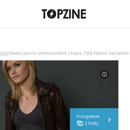
ečky
Diváci pocítí emocionální chaos, říká hlavní herečka
Fotogalerie
2 fotky