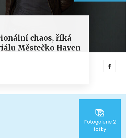
ionální chaos, říká
riálu Městečko Haven
Fotogalerie 2
fotky