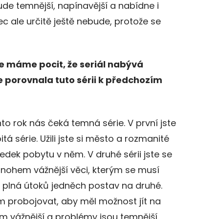
 Bude temnější, napínavější a nabídne i
c ale určitě ještě nebude, protože se
ie máme pocit, že seriál nabývá
e porovnala tuto sérii k předchozím
to rok nás čeká temná série. V první jste
bitá série. Užili jste si město a rozmanité
ledek pobytu v něm. V druhé sérii jste se
mnohem vážnější věci, kterým se musí
e je plná útoků jedněch postav na druhé.
 probojovat, aby měl možnost jít na
m vážnější a problémy jsou temnější.