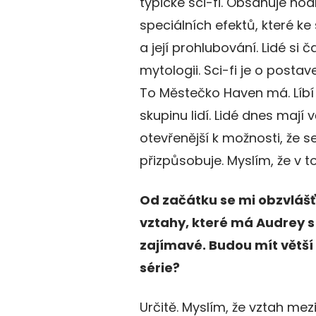
typické sci-fi. Obsahuje h
speciálních efektů, které ke 
a její prohlubování. Lidé si 
mytologii. Sci-fi je o posta
To Městečko Haven má. Líbí s
skupinu lidí. Lidé dnes mají 
otevřenější k možnosti, že s
přizpůsobuje. Myslím, že v
Od začátku se mi obzvlášť l
vztahy, které má Audrey s
zajímavé. Budou mít větší 
série?
Určitě. Myslím, že vztah me