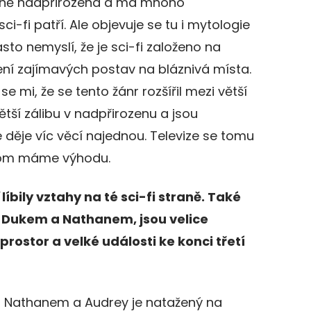
odně nadpřirozena a má mnoho
sci-fi patří. Ale objevuje se tu i mytologie
často nemyslí, že je sci-fi založeno na
vení zajímavých postav na bláznivá místa.
e mi, že se tento žánr rozšířil mezi větší
větší zálibu v nadpřirozenu a jsou
e děje víc věcí najednou. Televize se tomu
 tom máme výhodu.
íbily vztahy na té sci-fi straně. Také
 Dukem a Nathanem, jsou velice
prostor a velké události ke konci třetí
zi Nathanem a Audrey je natažený na