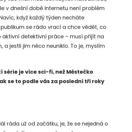
Ale v dnešní době internetu není problém
. Navíc, když každý týden necháte
publikum se rádo vrací a chce vědět, co
o aktivní detektivní práce – musí přijít na
 a jestli jim něco neuniklo. To je, myslím
tí série je více sci-fi, než Městečko
k se to podle vás za poslední tři roky
l ráda už od začátku, je, že se nejedná o