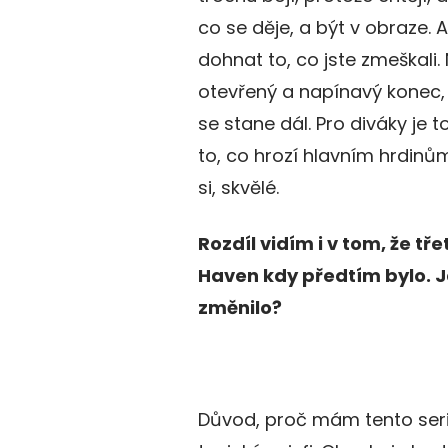
co se děje, a být v obraze. 
dohnat to, co jste zmeškali
otevřený a napínavý konec, 
se stane dál. Pro diváky je t
to, co hrozí hlavním hrdinům,
si, skvělé.
Rozdíl vidím i v tom, že tře
Haven kdy předtím bylo. Ja
změnilo?
Důvod, proč mám tento seriá