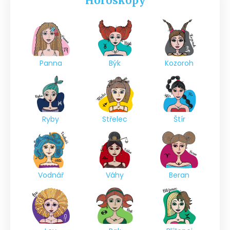
Horoskopy
Panna
Býk
Kozoroh
Ryby
Střelec
Štír
Vodnář
Váhy
Beran