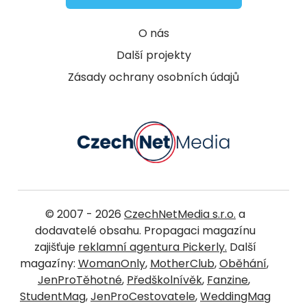
O nás
Další projekty
Zásady ochrany osobních údajů
© 2007 - 2026
CzechNetMedia s.r.o.
a
dodavatelé obsahu. Propagaci magazínu
zajišťuje
reklamní agentura Pickerly.
Další
magazíny:
WomanOnly
,
MotherClub
,
Oběhání
,
JenProTěhotné
,
Předškolnívěk
,
Fanzine
,
StudentMag
,
JenProCestovatele
,
WeddingMag