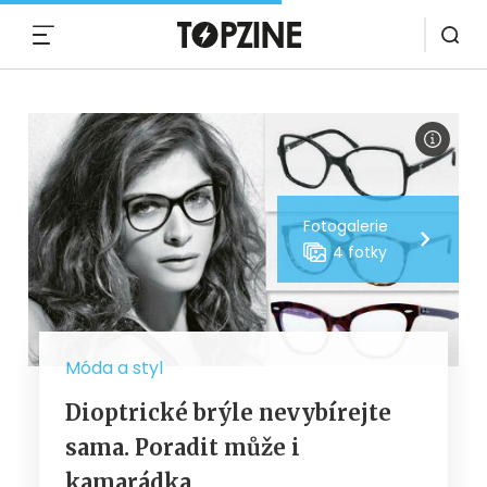
MENU
Fotogalerie
4 fotky
Móda a styl
Dioptrické brýle nevybírejte
sama. Poradit může i
kamarádka