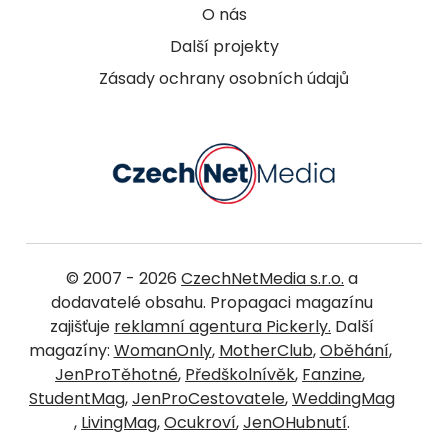
O nás
Další projekty
Zásady ochrany osobních údajů
© 2007 - 2026
CzechNetMedia s.r.o.
a
dodavatelé obsahu. Propagaci magazínu
zajišťuje
reklamní agentura Pickerly.
Další
magazíny:
WomanOnly
,
MotherClub
,
Oběhání
,
JenProTěhotné
,
Předškolnívěk
,
Fanzine
,
StudentMag
,
JenProCestovatele
,
WeddingMag
,
LivingMag
,
Ocukroví
,
JenOHubnutí
.