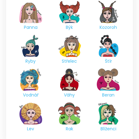
Panna
Býk
Kozoroh
Ryby
Střelec
Štír
Vodnář
Váhy
Beran
Lev
Rak
Blíženci