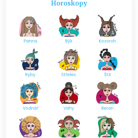
Horoskopy
Panna
Býk
Kozoroh
Ryby
Střelec
Štír
Vodnář
Váhy
Beran