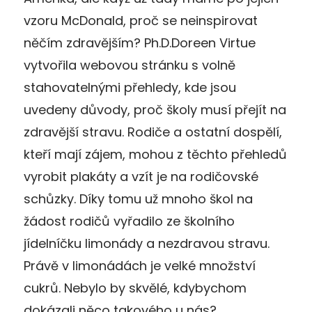
vzoru McDonald, proč se neinspirovat
něčím zdravějším? Ph.D.Doreen Virtue
vytvořila webovou stránku s volně
stahovatelnými přehledy, kde jsou
uvedeny důvody, proč školy musí přejít na
zdravější stravu. Rodiče a ostatní dospělí,
kteří mají zájem, mohou z těchto přehledů
vyrobit plakáty a vzít je na rodičovské
schůzky. Díky tomu už mnoho škol na
žádost rodičů vyřadilo ze školního
jídelníčku limonády a nezdravou stravu.
Právě v limonádách je velké množství
cukrů. Nebylo by skvělé, kdybychom
dokázali něco takového u nás?