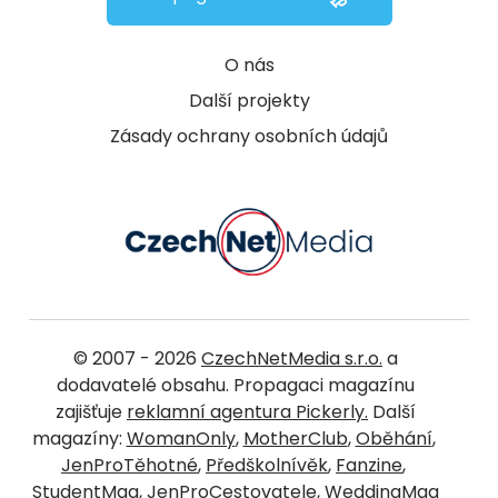
O nás
Další projekty
Zásady ochrany osobních údajů
© 2007 - 2026
CzechNetMedia s.r.o.
a
dodavatelé obsahu. Propagaci magazínu
zajišťuje
reklamní agentura Pickerly.
Další
magazíny:
WomanOnly
,
MotherClub
,
Oběhání
,
JenProTěhotné
,
Předškolnívěk
,
Fanzine
,
StudentMag
,
JenProCestovatele
,
WeddingMag