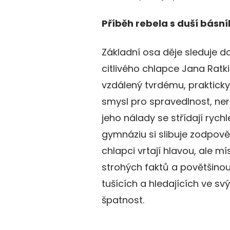
Příběh rebela s duší básn
Základní osa děje sleduje
citlivého chlapce Jana Ratk
vzdálený tvrdému, prakticky
smysl pro spravedlnost, nero
jeho nálady se střídají rychl
gymnáziu si slibuje zodpově
chlapci vrtají hlavou, ale 
strohých faktů a povětšinou
tušících a hledajících ve s
špatnost.