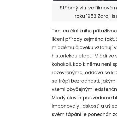
Stříbrný vítr ve filmové
roku 1953 Zdroj: is
Tím, co činí knihu přitažlivou
líčení přírody zejména fakt, 
mladému člověku vztahují vž
historickou etapu. Mládí ve
kohokoli, kdo k němu není s
rozevřenýma, oddává se krá
se trápí bezradností, jakým 
všemi obyčejnými existenční
Mladý člověk podvědomě hle
imponovaly lidskostí a ušlech
svém tápání je ponechán z