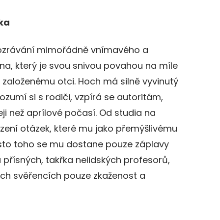
íka
 dozrávání mimořádně vnímavého a
ina, který je svou snivou povahou na míle
 založenému otci. Hoch má silně vyvinutý
zumí si s rodiči, vzpírá se autoritám,
eji než aprílové počasí. Od studia na
zení otázek, které mu jako přemýšlivému
místo toho se mu dostane pouze záplavy
 přísných, takřka nelidských profesorů,
vých svěřencích pouze zkaženost a