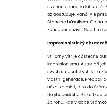
s ženou o mnoho let starší. 
až dostuduje, váhá. Ale př
Stane se básníkem. Co na t
způsobem uživit. Nad tím t
Impresionistický obraz mě
Stříbrný vítr je částečně a
impresionismu. Autor při jeh
svých studentských let a z
vlastní generace. Předpoklá
několika míst, a to do Šrám
do jihočeského Písku (kde au
Zbirohu, kde v době Šrámkovýc