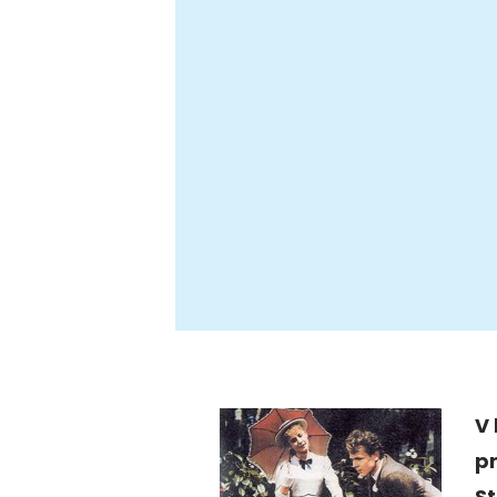
V 
p
St