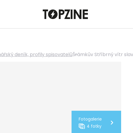
ářský deník, profily spisovatelů
Šrámkův Stříbrný vítr slav
Fotogalerie
4 fotky