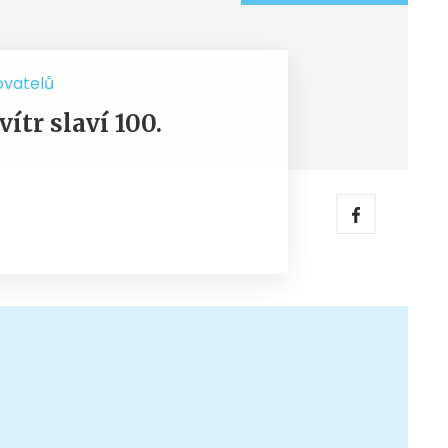
ovatelů
ítr slaví 100.