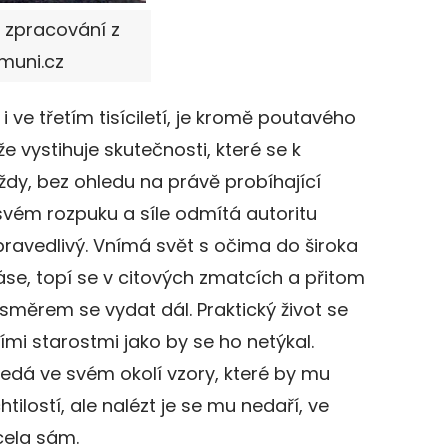
m zpracování z
.muni.cz
 i ve třetím tisíciletí, je kromě poutavého
že vystihuje skutečnosti, které se k
dy, bez ohledu na právě probíhající
 svém rozpuku a síle odmítá autoritu
pravedlivý. Vnímá svět s očima do široka
se, topí se v citových zmatcích a přitom
směrem se vydat dál. Praktický život se
mi starostmi jako by se ho netýkal.
dá ve svém okolí vzory, které by mu
tilostí, ale nalézt je se mu nedaří, ve
cela sám.