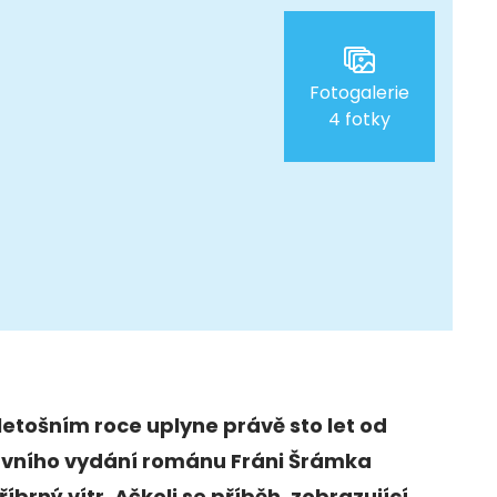
Fotogalerie
4 fotky
letošním roce uplyne právě sto let od
rvního vydání románu Fráni Šrámka
říbrný vítr. Ačkoli se příběh, zobrazující