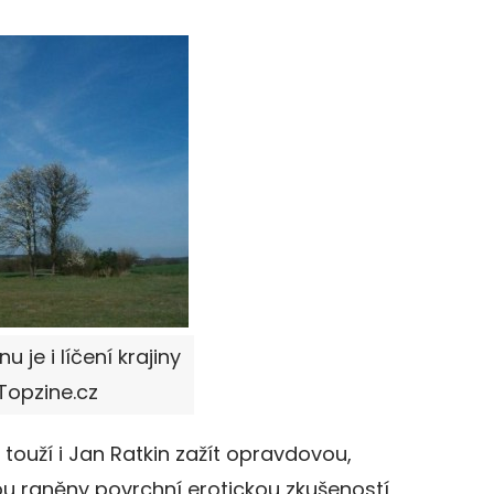
e i líčení krajiny
Topzine.cz
 touží i Jan Ratkin zažít opravdovou,
jsou raněny povrchní erotickou zkušeností