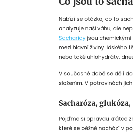
Co jsou to sach
Nabízí se otázka, co to sach
analyzuje naši váhu, ale ne
Sacharidy
jsou chemickými l
mezi hlavní živiny lidského t
nebo také uhlohydráty, dnes
V současné době se dělí do 
složením. V potravinách jich
Sacharóza, glukóza,
Pojďme si opravdu krátce z
které se běžně nachází v p