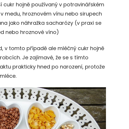
ší cukr hojně používaný v potravinářském
 v medu, hroznovém vínu nebo sirupech
vána jako náhražka sacharózy (v praxi se
ed nebo hroznové víno)
id, v tomto případě ale mléčný cukr hojně
robcích. Je zajímavé, že se s tímto
tu prakticky hned po narození, protože
mléce.