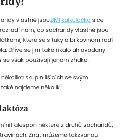
aridy?
aridy vlastně jsou.
BMI kalkulačka
sice
prozradí nám, co sacharidy vlastně jsou.
átkami, které se s tuky a bílkovinamiřadí
ěla. Dříve se jim také říkalo uhlovodany
 se však používají jenom zřídka.
několika skupin lišících se svým
 také najdeme několik.
 laktóza
mínit alespoň některé z druhů sacharidů,
otravinách. Znát můžeme takzvanou