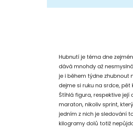
Hubnutí je téma dne zejména 
dává mnohdy až nesmyslná n
je i během týdne zhubnout 
dejme si ruku na srdce, pě
Štíhlá figura, respektive jej
maraton, nikoliv sprint, kter
jedním z nich je sledování t
kilogramy dolů totiž nepůjd