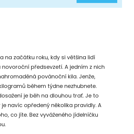
na začátku roku, kdy si většina lidí
ovoroční předsevzetí. A jedním z nich
nahromaděná povánoční kila. Jenže,
t kilogramů během týdne nezhubnete.
í dosažení je běh na dlouhou trať. Je to
ý je navíc opředený několika pravidly. A
oho, co jíte. Bez vyváženého jídelníčku
ou.