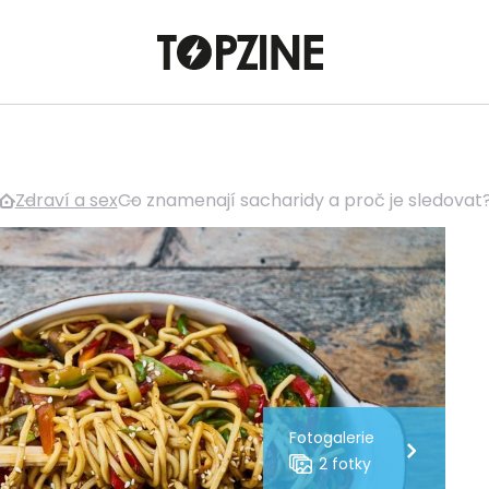
Zdraví a sex
Co znamenají sacharidy a proč je sledovat
Fotogalerie
2 fotky