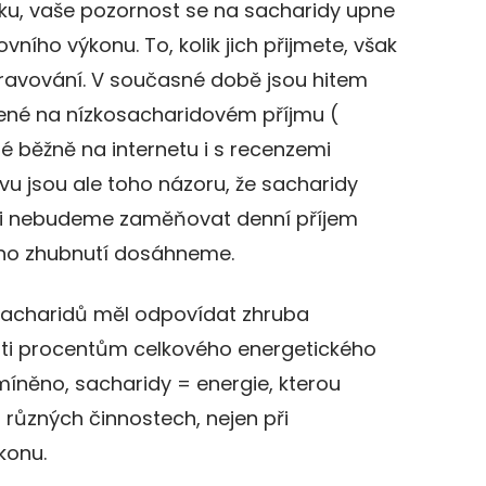
nku, vaše pozornost se na sacharidy upne
ího výkonu. To, kolik jich přijmete, však
ravování. V současné době jsou hitem
ožené na nízkosacharidovém příjmu (
é běžně na internetu i s recenzemi
ivu jsou ale toho názoru, že sacharidy
 si nebudeme zaměňovat denní příjem
ého zhubnutí dosáhneme.
 sacharidů měl odpovídat zhruba
áti procentům celkového energetického
zmíněno, sacharidy = energie, kterou
různých činnostech, nejen při
konu.