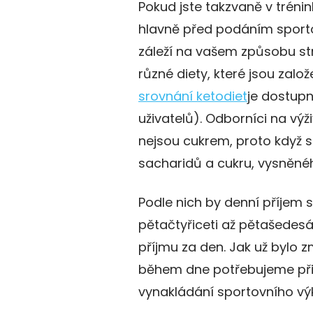
Pokud jste takzvaně v tréni
hlavně před podáním sportovn
záleží na vašem způsobu st
různé diety, které jsou zal
srovnání ketodiet
je dostupn
uživatelů). Odborníci na výž
nejsou cukrem, proto když
sacharidů a cukru, vysněn
Podle nich by denní příjem
pětačtyřiceti až pětašedes
příjmu za den. Jak už bylo 
během dne potřebujeme při 
vynakládání sportovního vý