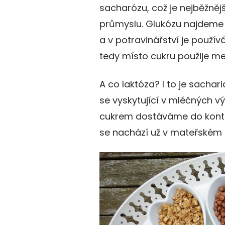
sacharózu, což je nejběžněj
průmyslu. Glukózu najdeme
a v potravinářství je použí
tedy místo cukru použije m
A co laktóza? I to je sachar
se vyskytující v mléčných vý
cukrem dostáváme do kontak
se nachází už v mateřském 