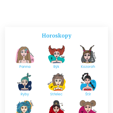
Horoskopy
Panna
Býk
Kozoroh
Ryby
Střelec
Štír