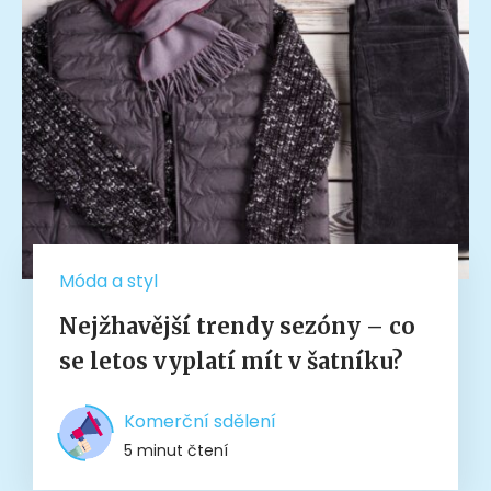
Móda a styl
Nejžhavější trendy sezóny – co
se letos vyplatí mít v šatníku?
Komerční sdělení
5 minut čtení