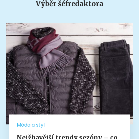
Výběr šéfredaktora
Móda a styl
Nejžhavější trendy sezóny – co