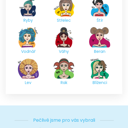
Ryby
Střelec
Štír
Vodnář
Váhy
Beran
Lev
Rak
Blíženci
Pečlivě jsme pro vás vybrali