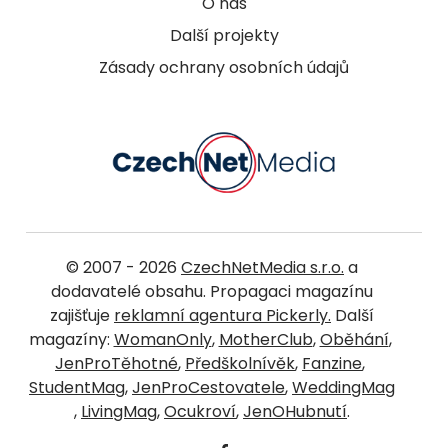
O nás
Další projekty
Zásady ochrany osobních údajů
© 2007 - 2026
CzechNetMedia s.r.o.
a
dodavatelé obsahu. Propagaci magazínu
zajišťuje
reklamní agentura Pickerly.
Další
magazíny:
WomanOnly
,
MotherClub
,
Oběhání
,
JenProTěhotné
,
Předškolnívěk
,
Fanzine
,
StudentMag
,
JenProCestovatele
,
WeddingMag
,
LivingMag
,
Ocukroví
,
JenOHubnutí
.