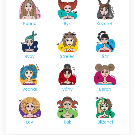
Panna
Býk
Kozoroh
Ryby
Střelec
Štír
Vodnář
Váhy
Beran
Lev
Rak
Blíženci