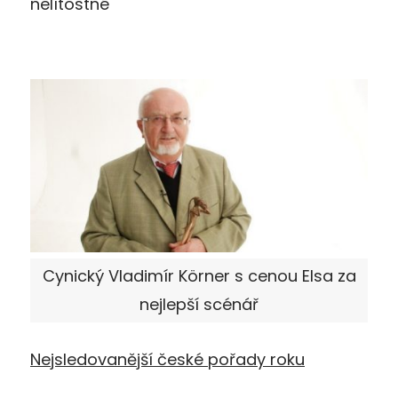
nelítostné
Cynický Vladimír Körner s cenou Elsa za
nejlepší scénář
Nejsledovanější české pořady roku