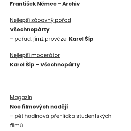
František Němec – Archiv
Nej
lepší zábavný pořad
Všechnopárty
– pořad, jímž provázel
Karel Šíp
Nejlepší moderátor
Karel Šíp – Všechnopárty
Magazín
Noc filmových nadějí
– pětihodinová přehlídka studentských
filmů