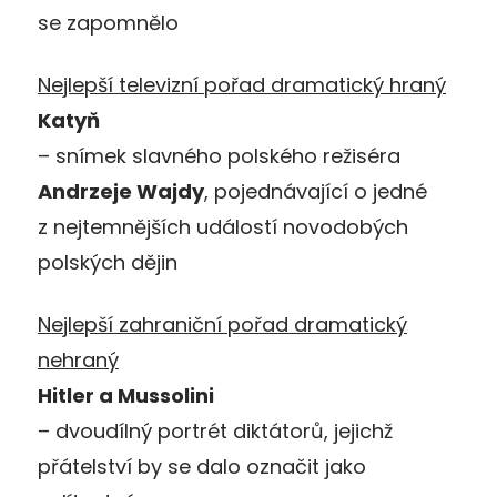
se zapomnělo
Nejlepší televizní pořad dramatický hraný
Katyň
– snímek slavného polského režiséra
Andrzeje Wajdy
, pojednávající o jedné
z nejtemnějších událostí novodobých
polských dějin
Nejlepší zahraniční pořad dramatický
nehraný
Hitler a Mussolini
– dvoudílný portrét diktátorů, jejichž
přátelství by se dalo označit jako