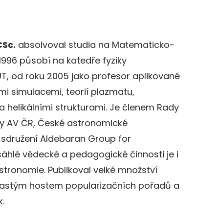
CSc.
absolvoval studia na Matematicko-
u 1996 působí na katedře fyziky
UT, od roku 2005 jako profesor aplikované
mi simulacemi, teorií plazmatu,
a helikálními strukturami. Je členem Rady
iky AV ČR, České astronomické
 sdružení Aldebaran Group for
sáhlé vědecké a pedagogické činnosti je i
tronomie. Publikoval velké množství
 častým hostem popularizačních pořadů a
.