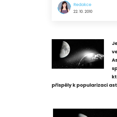
Redakce
22. 10. 2010
J
ve
A
sp
k
přispěly k popularizaci as