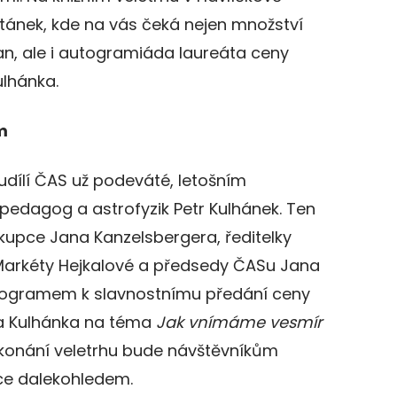
 stánek, kde na vás čeká nejen množství
ran, ale i autogramiáda laureáta ceny
ulhánka.
m
udílí ČAS už podeváté, letošním
pedagog a astrofyzik Petr Kulhánek. Ten
kupce Jana Kanzelsbergera, ředitelky
 Markéty Hejkalové a předsedy ČASu Jana
ogramem k slavnostnímu předání ceny
ra Kulhánka na téma
Jak vnímáme vesmír
konání veletrhu bude návštěvníkům
e dalekohledem.