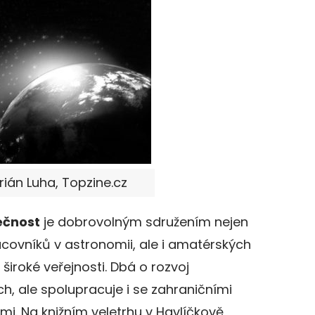
arián Luha, Topzine.cz
ečnost
je dobrovolným sdružením nejen
ovníků v astronomii, ale i amatérských
iroké veřejnosti. Dbá o rozvoj
, ale spolupracuje i se zahraničními
i. Na knižním veletrhu v Havlíčkově