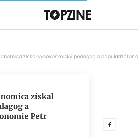
tronomica získal vysokoškolský pedagog a popularizátor 
onomica získal
dagog a
ronomie Petr