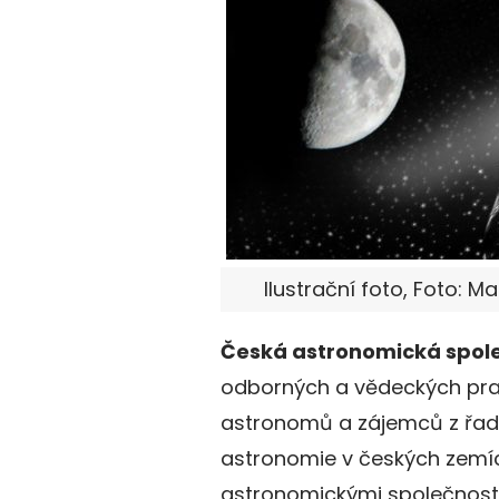
Ilustrační foto, Foto: M
Česká astronomická spol
odborných a vědeckých prac
astronomů a zájemců z řad š
astronomie v českých zemích
astronomickými společnostm