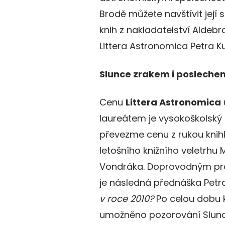
Brodě můžete navštívit její
knih z nakladatelství Aldeb
Littera Astronomica Petra K
Slunce zrakem i posleche
Cenu
Littera Astronomica
laureátem je vysokoškolský 
převezme cenu z rukou knih
letošního knižního veletrhu
Vondráka. Doprovodným pr
je následná přednáška Pet
v roce 2010?
Po celou dobu 
umožněno pozorování Slunc