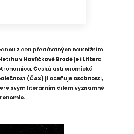
ednou z cen předávaných na knižním
letrhu v Havlíčkově Brodě je i Littera
stronomica. Česká astronomická
olečnost (ČAS) jí oceňuje osobnosti,
teré svým literárním dílem významně
tronomie.