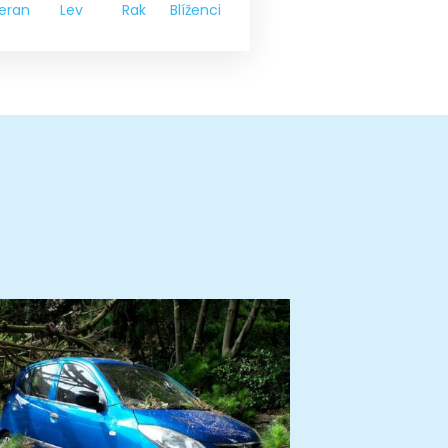
eran
Lev
Rak
Blíženci