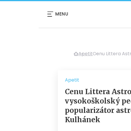
MENU
Apetit
Cenu Littera As
Apetit
Cenu Littera Astr
vysokoškolský pe
popularizátor ast
Kulhánek