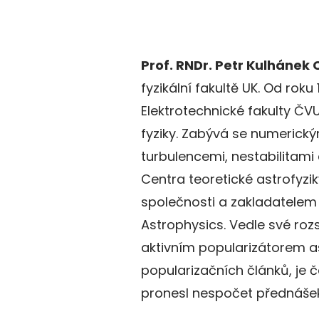
Prof. RNDr. Petr Kulhánek 
fyzikální fakultě UK. Od rok
Elektrotechnické fakulty ČV
fyziky. Zabývá se numerický
turbulencemi, nestabilitami 
Centra teoretické astrofyz
společnosti a zakladatelem
Astrophysics. Vedle své roz
aktivním popularizátorem as
popularizačních článků, je
pronesl nespočet přednášek