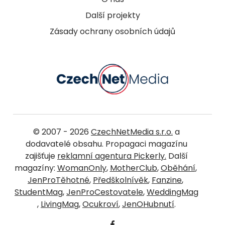
Další projekty
Zásady ochrany osobních údajů
© 2007 - 2026
CzechNetMedia s.r.o.
a
dodavatelé obsahu. Propagaci magazínu
zajišťuje
reklamní agentura Pickerly.
Další
magazíny:
WomanOnly
,
MotherClub
,
Oběhání
,
JenProTěhotné
,
Předškolnívěk
,
Fanzine
,
StudentMag
,
JenProCestovatele
,
WeddingMag
,
LivingMag
,
Ocukroví
,
JenOHubnutí
.