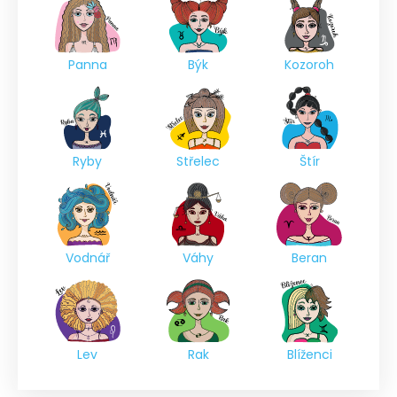
Panna
Býk
Kozoroh
Ryby
Střelec
Štír
Vodnář
Váhy
Beran
Lev
Rak
Blíženci