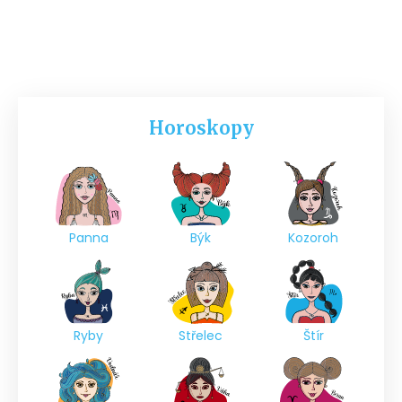
Horoskopy
Panna
Býk
Kozoroh
Ryby
Střelec
Štír