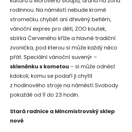
kulturu u Morového sloupu, druhá na zónu
rodinnou. Na náměstí nebude kromě
stromečku chybět ani dřevěný betlém,
vánoční expres pro děti, ZOO koutek,
sbírka Červeného kříže a hlavně tradiční
zvonička, pod kterou si může každý něco
přát. Speciální vánoční suvenýr –
skleněnku s kometou
– si může odnést
kdokoli, komu se podaří ji chytit
z hodinového stroje na náměstí Svobody
pokaždé od 11 do 23 hodin.
Stará radnice a Mincmistrovský sklep
nově