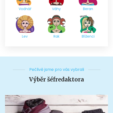
Vodnář
Váhy
Beran
Lev
Rak
Blíženci
Pečlivě jsme pro vás vybrali
Výběr šéfredaktora