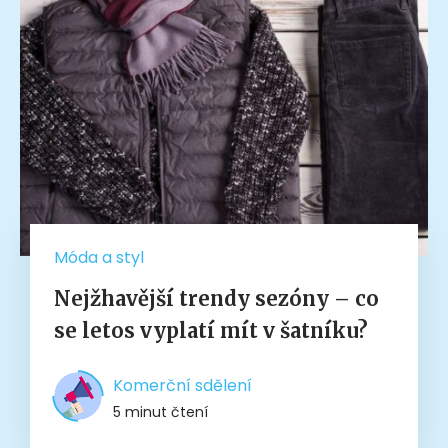
Móda a styl
Nejžhavější trendy sezóny – co
se letos vyplatí mít v šatníku?
Komerční sdělení
5 minut čtení