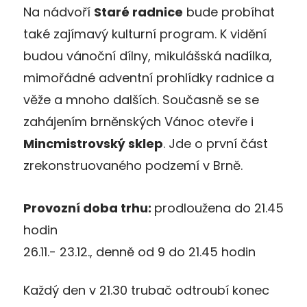
Na nádvoří
Staré radnice
bude probíhat
také zajímavý kulturní program. K vidění
budou vánoční dílny, mikulášská nadílka,
mimořádné adventní prohlídky radnice a
věže a mnoho dalších. Současně se se
zahájením brněnských Vánoc otevře i
Mincmistrovský sklep
. Jde o první část
zrekonstruovaného podzemí v Brně.
Provozní doba trhu:
prodloužena do 21.45
hodin
26.11.- 23.12., denně od 9 do 21.45 hodin
Každý den v 21.30 trubač odtroubí konec