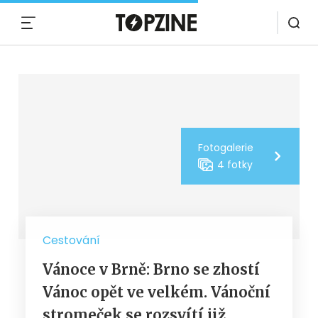
MENU
Fotogalerie
4 fotky
Cestování
Vánoce v Brně: Brno se zhostí
Vánoc opět ve velkém. Vánoční
stromeček se rozsvítí již