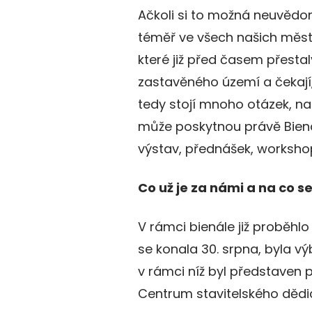
Ačkoli si to možná neuvědo
téměř ve všech našich měst
které již před časem přestaly
zastavěného území a čekají,
tedy stojí mnoho otázek, n
může poskytnou právě Biená
výstav, přednášek, workshop
Co už je za námi a na co se 
V rámci bienále již proběhlo
se konala 30. srpna, byla vý
v rámci níž byl představen
Centrum stavitelského dědict