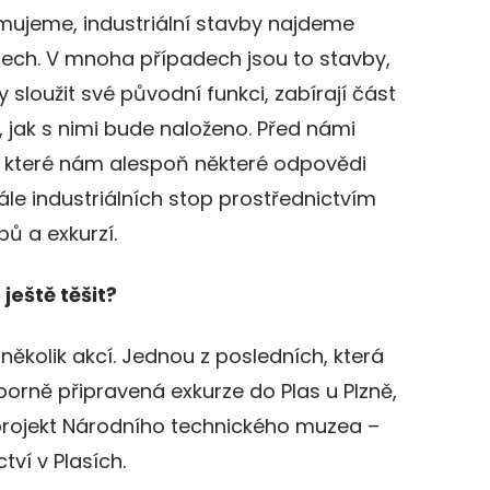
mujeme, industriální stavby najdeme
ech. V mnoha případech jsou to stavby,
 sloužit své původní funkci, zabírají část
 jak s nimi bude naloženo. Před námi
a které nám alespoň některé odpovědi
le industriálních stop prostřednictvím
ů a exkurzí.
ještě těšit?
 několik akcí. Jednou z posledních, která
borně připravená exkurze do Plas u Plzně,
 projekt Národního technického muzea –
ví v Plasích.