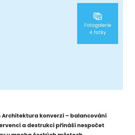
Fotogalerie
4 fotky
 Architektura konverzí – balancování
ervencí a destrukcí přináší nespočet
tav v mnoha českých městech.