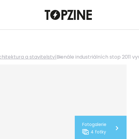
hitektura a stavitelství
Bienále industriálních stop 2011 v
Fotogalerie
4 fotky