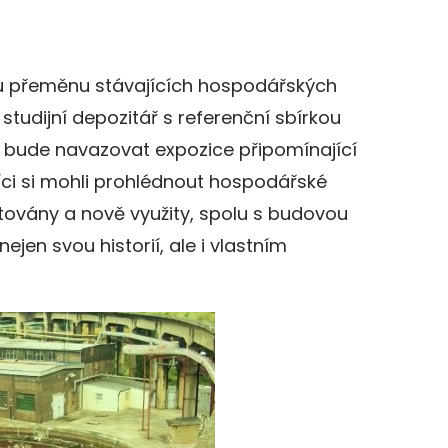
nou přeměnu stávajících hospodářských
 studijní depozitář s referenční sbírkou
u bude navazovat expozice připomínající
íci si mohli prohlédnout hospodářské
továny a nově využity, spolu s budovou
ejen svou historií, ale i vlastním