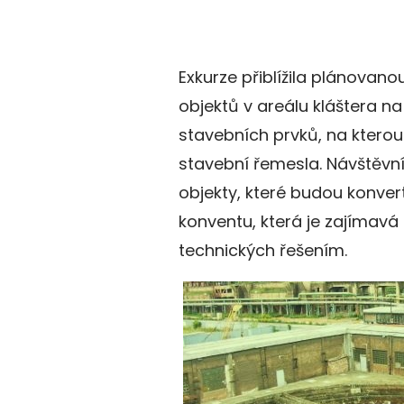
Exkurze přiblížila plánova
objektů v areálu kláštera na
stavebních prvků, na ktero
stavební řemesla. Návštěvn
objekty, které budou konver
konventu, která je zajímavá n
technických řešením.