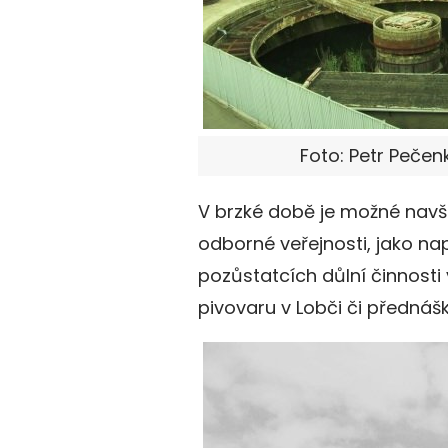
Foto: Petr Pečen
V brzké době je možné navš
odborné veřejnosti, jako n
pozůstatcích důlní činnosti 
pivovaru v Lobči či přednáš