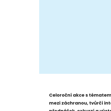
Celoroční akce s tématem
mezi záchranou, tvůrčí int
přednášek, exkurzí a výs