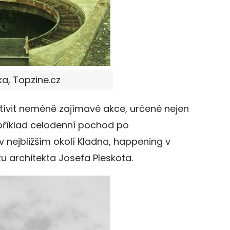
ka, Topzine.cz
tívit neméně zajímavé akce, určené nejen
apříklad celodenní pochod po
v nejbližším okolí Kladna, happening v
ku architekta Josefa Pleskota.